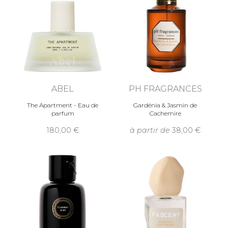
ABEL
PH FRAGRANCES
The Apartment - Eau de
Gardénia & Jasmin de
parfum
Cachemire
180,00
à partir de
38,00