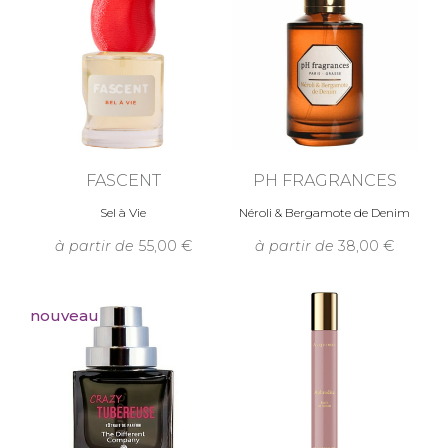
FASCENT
PH FRAGRANCES
Sel à Vie
Néroli & Bergamote de Denim
à partir de
55,00
à partir de
38,00
nouveau