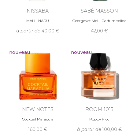
NISSABA
SABÉ MASSON
MALLI NADU
Georges et Moi - Parfum solide
à partir de
40,00
42,00
nouveau
nouveau
NEW NOTES
ROOM 1015
Cocktail Maracuja
Poppy Riot
160,00
à partir de
100,00