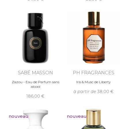
SABÉ MASSON
PH FRAGRANCES
Zazou - Eau de Parfum sans
Iris & Musc de Liberty
alcool
à partir de
38,00
186,00
nouveau
nouveau