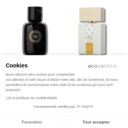
Cookies
SABÉ MASSON
GIARDINI DI TOSCANA
Nous utilisons des cookies pour comprendre
Georges et Moi - Eau de Parfum
Colonia Nobile - Eau de parfum
sans alcool
vos attentes et votre façon d'utiliser notre site, afin de l'améliorer. Ils nous
125,00
permettent de personnaliser votre visite et les contenus qui vous sont
186,00
proposés.
Lire la politique de confidentialité
Consentements certifiés par
nouveau
Paramétrer
Tout accepter