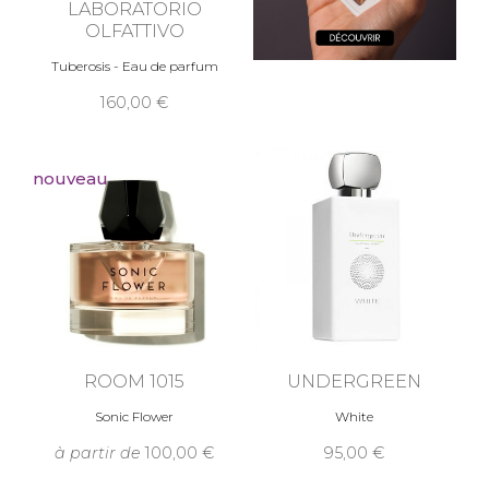
LABORATORIO
OLFATTIVO
Tuberosis - Eau de parfum
160,00
nouveau
ROOM 1015
UNDERGREEN
Sonic Flower
White
à partir de
100,00
95,00