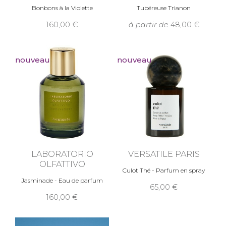
Bonbons à la Violette
Tubéreuse Trianon
160,00
à partir de
48,00
nouveau
nouveau
LABORATORIO
VERSATILE PARIS
OLFATTIVO
Culot Thé - Parfum en spray
Jasminade - Eau de parfum
65,00
160,00