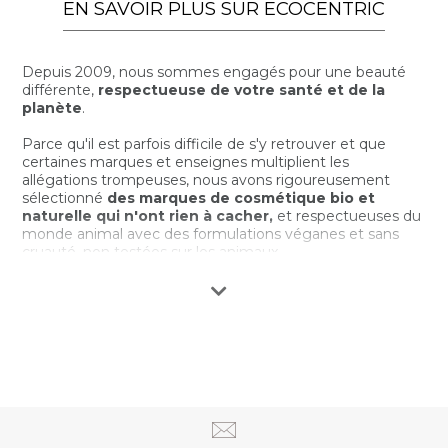
EN SAVOIR PLUS SUR ECOCENTRIC
Depuis 2009, nous sommes engagés pour une beauté
différente,
respectueuse de votre santé et de la
planète
.
Parce qu'il est parfois difficile de s'y retrouver et que
certaines marques et enseignes multiplient les
allégations trompeuses, nous avons rigoureusement
sélectionné
des marques de cosmétique bio et
naturelle qui n'ont rien à cacher,
et respectueuses du
monde animal avec des formulations véganes et sans
cruauté, non testées sur les animaux.
Nous disons
NON aux ingrédients superflus, douteux,
potentiellement dangereux
ou qui n'ont tout
simplement rien à faire dans notre salle de bain, aux
formules sans concentration ou véritable efficacité, aux
suremballages...
Et
OUI
aux ingrédients naturels et nobles,
aux
cosmétiques qui font vraiment du bien
- et ça se
voit, aux dernières innovations de la beauté green,