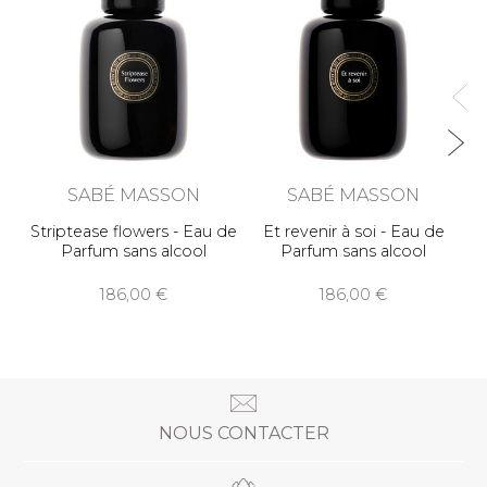
E
SABÉ MASSON
SABÉ MASSON
Striptease flowers - Eau de
Et revenir à soi - Eau de
Parfum sans alcool
Parfum sans alcool
186,00
186,00
NOUS CONTACTER