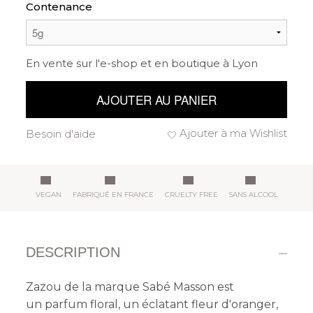
Contenance
En vente sur l'e-shop et en boutique à Lyon
AJOUTER AU PANIER
Ajouter à ma Wishlist
Besoin d'aide
VEGAN
FABRIQUÉ EN FRANCE
CRUELTY FREE
SANS ALCOOL
DESCRIPTION
Zazou de la marque Sabé Masson est
un parfum
floral, un éclatant fleur d'oranger,