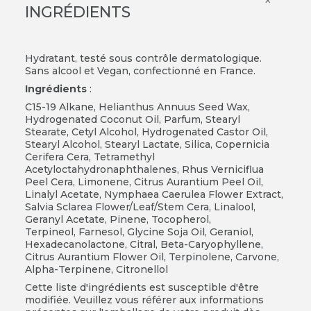
×
INGRÉDIENTS
Hydratant, testé sous contrôle dermatologique.
Sans alcool et Vegan, confectionné en France.
Ingrédients
:
C15-19 Alkane, Helianthus Annuus Seed Wax,
Hydrogenated Coconut Oil, Parfum, Stearyl
Stearate, Cetyl Alcohol, Hydrogenated Castor Oil,
Stearyl Alcohol, Stearyl Lactate, Silica, Copernicia
Cerifera Cera, Tetramethyl
Acetyloctahydronaphthalenes, Rhus Verniciflua
Peel Cera, Limonene, Citrus Aurantium Peel Oil,
Linalyl Acetate, Nymphaea Caerulea Flower Extract,
Salvia Sclarea Flower/Leaf/Stem Cera, Linalool,
Geranyl Acetate, Pinene, Tocopherol,
Terpineol,
Farnesol, Glycine Soja Oil, Geraniol,
Hexadecanolactone, Citral, Beta-Caryophyllene,
Citrus Aurantium Flower Oil, Terpinolene, Carvone,
Alpha-Terpinene, Citronellol
Cette liste d'ingrédients est susceptible d'être
modifiée. Veuillez vous référer aux informations