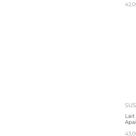
42
SU
Lai
Apa
43