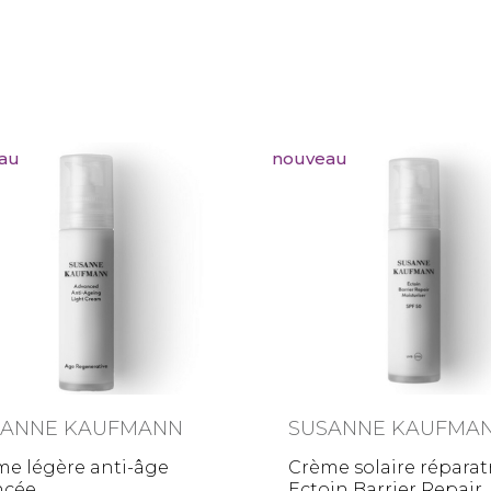
au
nouveau
SANNE KAUFMANN
SUSANNE KAUFMA
me légère anti-âge
Crème solaire réparatr
ncée
Ectoin Barrier Repai