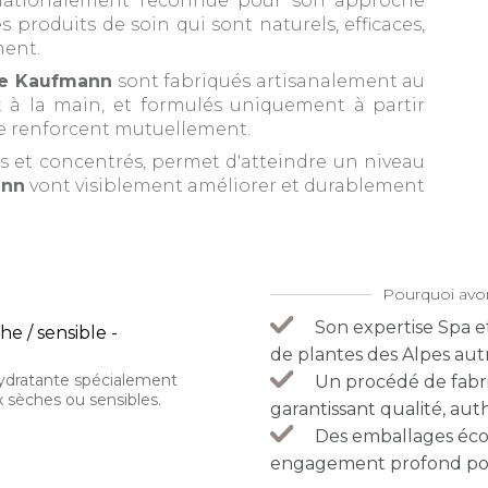
nationalement reconnue pour son approche
 produits de soin qui sont naturels, efficaces,
ment.
e Kaufmann
sont fabriqués artisanalement au
t à la main, et formulés uniquement à partir
se renforcent mutuellement.
rs et concentrés, permet d'atteindre un niveau
ann
vont visiblement améliorer et durablement
Pourquoi av
Son expertise Spa e
e / sensible -
de plantes des Alpes aut
ydratante spécialement
Un procédé de fabri
 sèches ou sensibles.
garantissant qualité, auth
Des emballages écol
engagement profond pour 