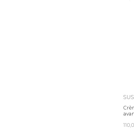
SU
Crèm
ava
110