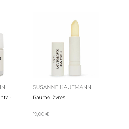
NN
SUSANNE KAUFMANN
nte -
Baume lèvres
19,00