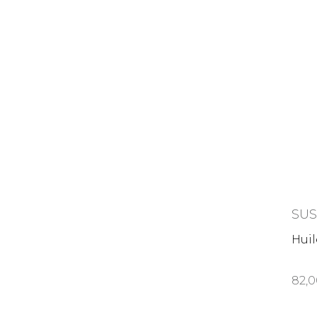
SU
Huil
82