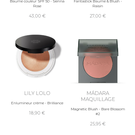
Baume couleur SPF 50 - Sienna
Fantastick Baume & Blush -
Rose
Raisin
43,00
27,00
LILY LOLO
MÁDARA
MAQUILLAGE
Enlumineur crème - Brilliance
Magnetic Blush - Bare Blossom
18,90
#2
25,95