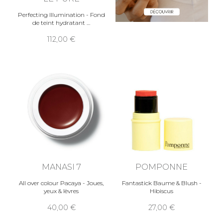
Perfecting Illumination - Fond
de teint hydratant
112,00
MANASI 7
POMPONNE
All over colour Pacaya - Joues,
Fantastick Baume & Blush -
yeux & lèvres
Hibiscus
40,00
27,00