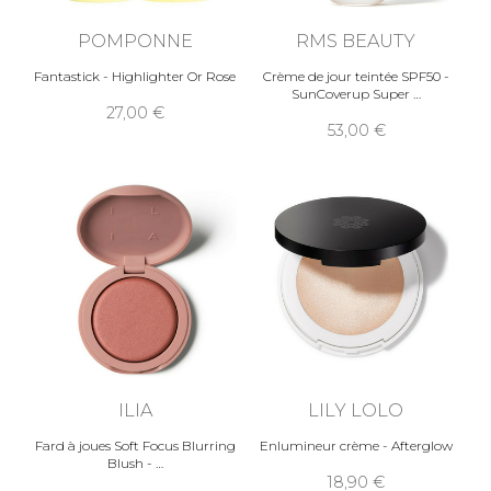
POMPONNE
RMS BEAUTY
Fantastick - Highlighter Or Rose
Crème de jour teintée SPF50 -
SunCoverup Super
27,00
53,00
ILIA
LILY LOLO
Fard à joues Soft Focus Blurring
Enlumineur crème - Afterglow
Blush -
18,90