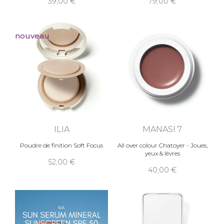
39,00
79,00
nouveau
ILIA
MANASI 7
Poudre de finition Soft Focus
All over colour Chatoyer - Joues,
yeux & lèvres
52,00
40,00