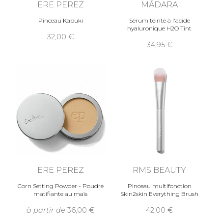
ERE PEREZ
MÁDARA
Pinceau Kabuki
Sérum teinté à l'acide
hyaluronique H2O Tint
32,00
34,95
ERE PEREZ
RMS BEAUTY
Corn Setting Powder - Poudre
Pinceau multifonction
matifiante au maïs
Skin2skin Everything Brush
à partir de
36,00
42,00