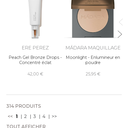
ERE PEREZ
MÁDARA MAQUILLAGE
Peach Gel Bronze Drops -
Moonlight - Enlumineur en
Concentré éclat
poudre
42,00
25,95
314 PRODUITS
<<
1
2
3
4
>>
TOUT AFFICHER