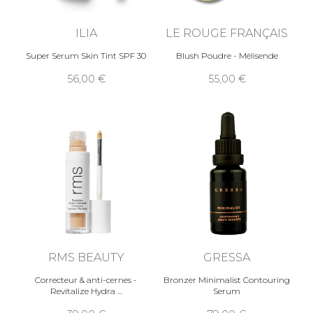
ILIA
LE ROUGE FRANÇAIS
Super Serum Skin Tint SPF 30
Blush Poudre - Mélisende
56,00
55,00
RMS BEAUTY
GRESSA
Correcteur & anti-cernes -
Bronzer Minimalist Contouring
Revitalize Hydra
Serum