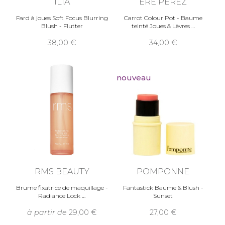
ILIA
ERE PEREZ
Fard à joues Soft Focus Blurring
Carrot Colour Pot - Baume
Blush - Flutter
teinté Joues & Lèvres
38,00
34,00
nouveau
RMS BEAUTY
POMPONNE
Brume fixatrice de maquillage -
Fantastick Baume & Blush -
Radiance Lock
Sunset
à partir de
29,00
27,00