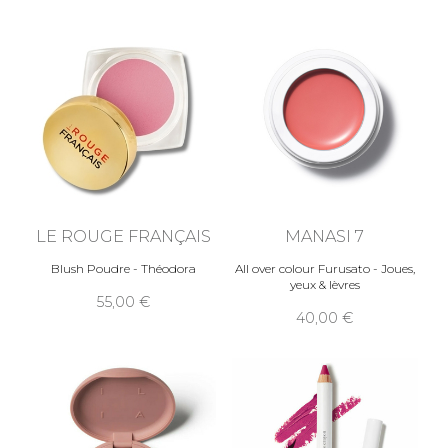
LE ROUGE FRANÇAIS
MANASI 7
Blush Poudre - Théodora
All over colour Furusato - Joues,
yeux & lèvres
55,00
40,00