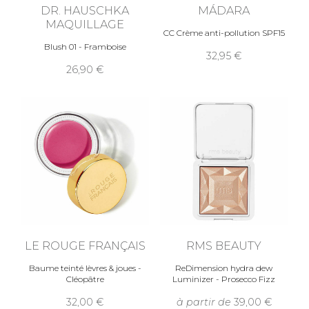
DR. HAUSCHKA
MÁDARA
MAQUILLAGE
CC Crème anti-pollution SPF15
Blush 01 - Framboise
32,95
26,90
LE ROUGE FRANÇAIS
RMS BEAUTY
Baume teinté lèvres & joues -
ReDimension hydra dew
Cléopâtre
Luminizer - Prosecco Fizz
32,00
à partir de
39,00