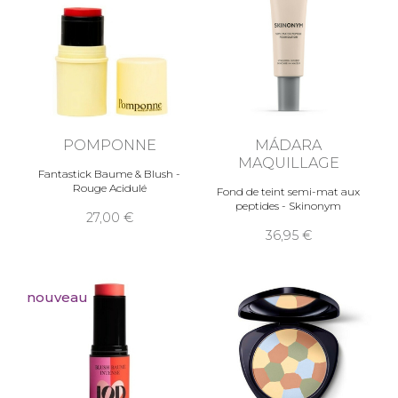
POMPONNE
MÁDARA
MAQUILLAGE
Fantastick Baume & Blush -
Rouge Acidulé
Fond de teint semi-mat aux
peptides - Skinonym
27,00
36,95
nouveau