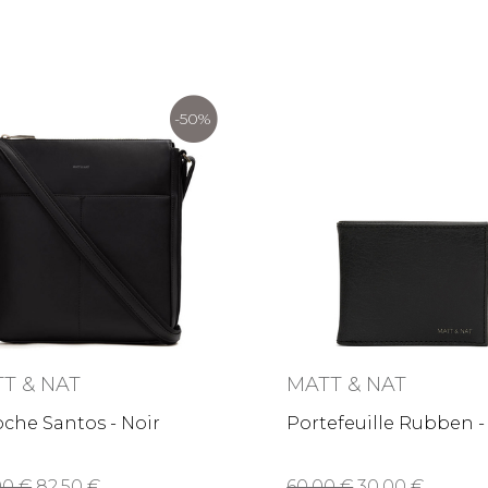
-50%
T & NAT
MATT & NAT
che Santos - Noir
Portefeuille Rubben -
,00
82,50
60,00
30,00