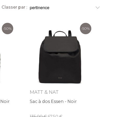
Classer par :
-50%
-50%
MATT & NAT
 Noir
Sac à dos Essen - Noir
135,00
67,50