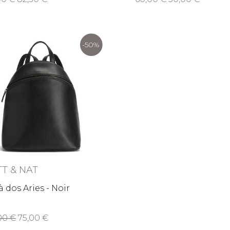
-50%
T & NAT
à dos Aries - Noir
,00
75,00