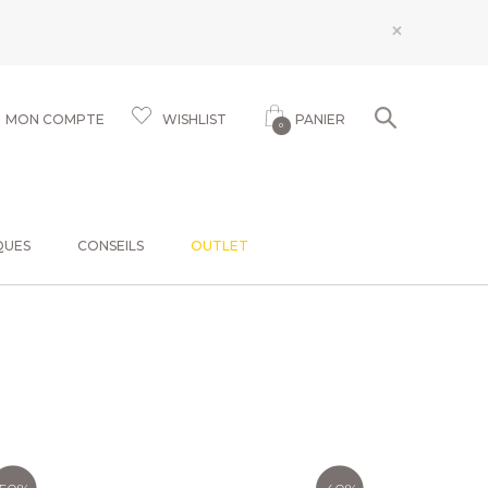
×
MON COMPTE
WISHLIST
PANIER
0
QUES
CONSEILS
OUTLET