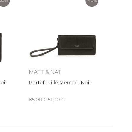
-50%
-40%
MATT & NAT
Noir
Portefeuille Mercer - Noir
85,00
51,00