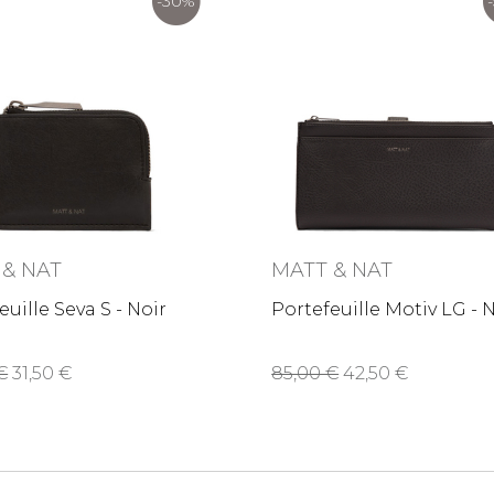
-30%
 & NAT
MATT & NAT
euille Seva S - Noir
Portefeuille Motiv LG - 
0
31,50
85,00
42,50