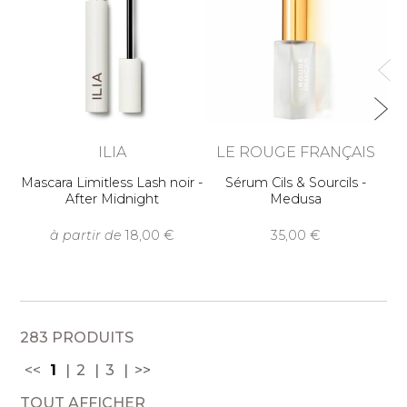
ILIA
LE ROUGE FRANÇAIS
Mascara Limitless Lash noir -
Sérum Cils & Sourcils -
After Midnight
Medusa
à partir de
18,00
35,00
283 PRODUITS
<<
1
2
3
>>
TOUT AFFICHER