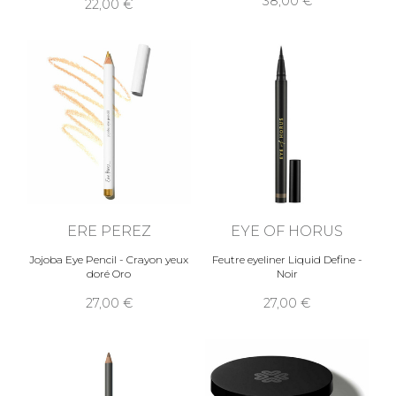
38,00
22,00
ERE PEREZ
EYE OF HORUS
Jojoba Eye Pencil - Crayon yeux
Feutre eyeliner Liquid Define -
doré Oro
Noir
27,00
27,00