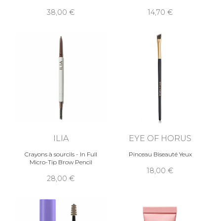
38,00
14,70
ILIA
EYE OF HORUS
Crayons à sourcils - In Full
Pinceau Biseauté Yeux
Micro-Tip Brow Pencil
18,00
28,00