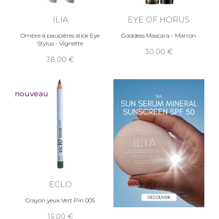
ILIA
EYE OF HORUS
Ombre à paupières stick Eye
Goddess Mascara - Marron
Stylus - Vignette
30,00
38,00
nouveau
ECLO
Crayon yeux Vert Pin 005
15,00