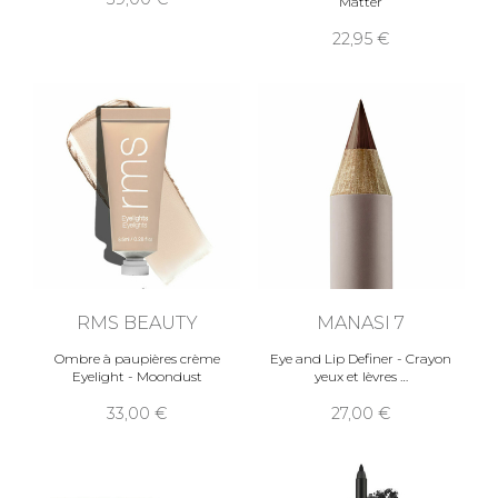
Matter
22,95
RMS BEAUTY
MANASI 7
Ombre à paupières crème
Eye and Lip Definer - Crayon
Eyelight - Moondust
yeux et lèvres
33,00
27,00