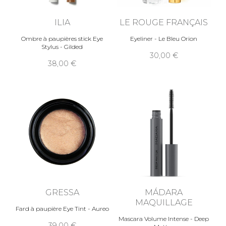
ILIA
LE ROUGE FRANÇAIS
Ombre à paupières stick Eye
Eyeliner - Le Bleu Orion
Stylus - Gilded
30,00
38,00
GRESSA
MÁDARA
MAQUILLAGE
Fard à paupière Eye Tint - Aureo
Mascara Volume Intense - Deep
39,00