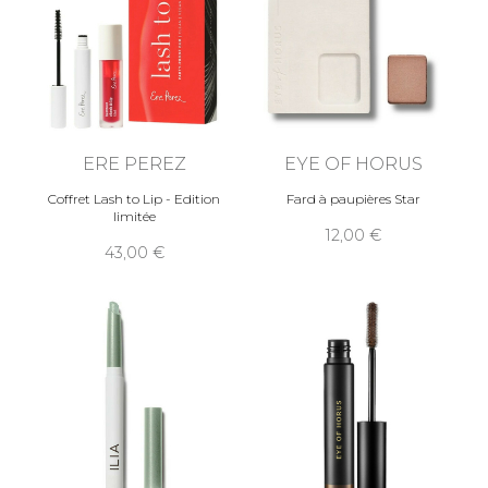
ERE PEREZ
EYE OF HORUS
Coffret Lash to Lip - Edition
Fard à paupières Star
limitée
12,00
43,00