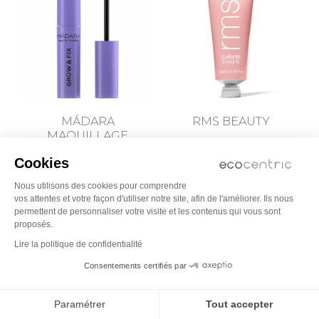
MÁDARA
RMS BEAUTY
MAQUILLAGE
Ombre à paupières crème
Eyelight - Luster
Gel teinté pour sourcils - Grow &
Cookies
Fix
33,00
Nous utilisons des cookies pour comprendre
27,95
vos attentes et votre façon d'utiliser notre site, afin de l'améliorer. Ils nous
permettent de personnaliser votre visite et les contenus qui vous sont
proposés.
-9,10
Lire la politique de confidentialité
Consentements certifiés par
Paramétrer
Tout accepter