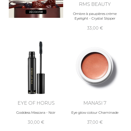
RMS BEAUTY
Ombre à paupières crème
Eyelight - Crystal Slipper
33,00
EYE OF HORUS
MANASI 7
Goddess Mascara - Noir
Eye glow colour Chaminade
30,00
37,00