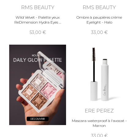
RMS BEAUTY
RMS BEAUTY
Wild Velvet - Palette yeux
Ombre à paupières crème
ReDimension Hydra Eyes
Eyelight - Halo
53,00
33,00
ERE PEREZ
Mascara waterproof à l'avocat -
Marron
33,00