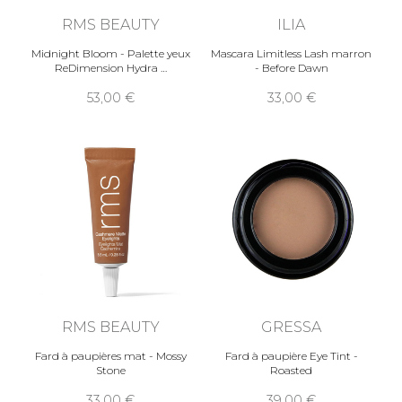
RMS BEAUTY
ILIA
Midnight Bloom - Palette yeux
Mascara Limitless Lash marron
ReDimension Hydra
- Before Dawn
53,00
33,00
RMS BEAUTY
GRESSA
Fard à paupières mat - Mossy
Fard à paupière Eye Tint -
Stone
Roasted
33,00
39,00