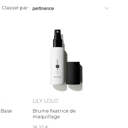
Classer par :
T
LILY LOLO
 Base
Brume fixatrice de
maquillage
18,20