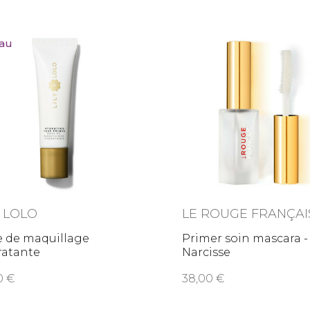
au
Y LOLO
LE ROUGE FRANÇAI
e de maquillage
Primer soin mascara -
ratante
Narcisse
50
38,00