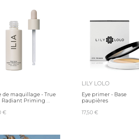
LILY LOLO
 de maquillage - True
Eye primer - Base
n Radiant Priming
paupières
00
17,50