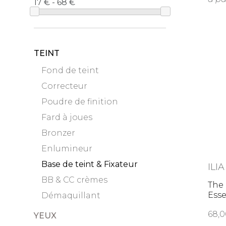
17 € - 68
TEINT
Fond de teint
Correcteur
Poudre de finition
Fard à joues
Bronzer
Enlumineur
Base de teint & Fixateur
ILIA
BB & CC crèmes
The 
Esse
Démaquillant
68
YEUX