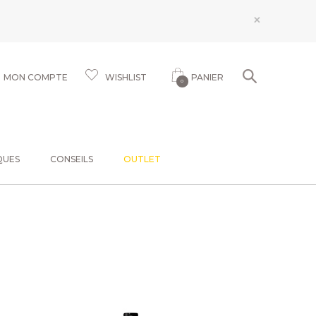
×
MON COMPTE
WISHLIST
PANIER
0
QUES
CONSEILS
OUTLET