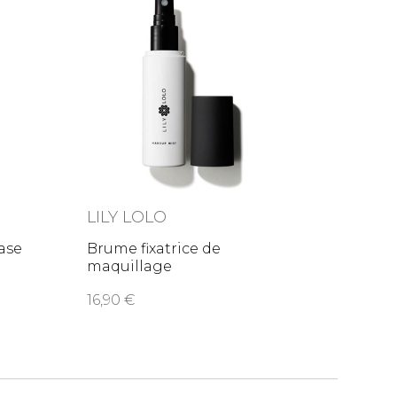
LILY LOLO
ase
Brume fixatrice de
maquillage
16,90