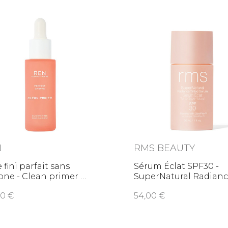
N
RMS BEAUTY
 fini parfait sans
Sérum Éclat SPF30 -
cone - Clean primer
SuperNatural Radian
Serum
,00
54,00