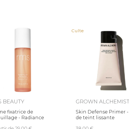
Culte
S BEAUTY
GROWN ALCHEMIS
e fixatrice de
Skin Defense Primer -
uillage - Radiance
de teint lissante
ck
rtir de
29,00
38,00