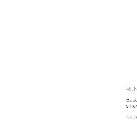
RE
Base
sili
48