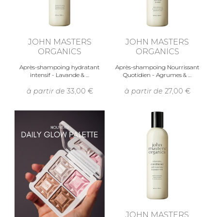
JOHN MASTERS
JOHN MASTERS
ORGANICS
ORGANICS
Après-shampoing hydratant
Après-shampoing Nourrissant
intensif - Lavande &
Quotidien - Agrumes &
à partir de
33,00
à partir de
27,00
JOHN MASTERS