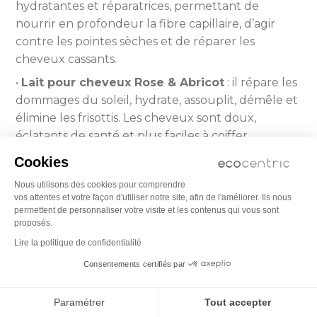
hydratantes et réparatrices, permettant de
nourrir en profondeur la fibre capillaire, d’agir
contre les pointes sèches et de réparer les
cheveux cassants.
•
Lait pour cheveux Rose & Abricot
: il répare les
dommages du soleil, hydrate, assouplit, démêle et
élimine les frisottis. Les cheveux sont doux,
éclatants de santé et plus faciles à coiffer.
Cookies
LA ROUTINE JOHN MASTERS ORGANICS
Nous utilisons des cookies pour comprendre
POUR CHEVEUX ABÎMÉS
vos attentes et votre façon d'utiliser notre site, afin de l'améliorer. Ils nous
permettent de personnaliser votre visite et les contenus qui vous sont
Comme les cheveux secs, les
cheveux abîmés
proposés.
sont rêches, fragiles, cassants, secs, s’emmêlent
Lire la politique de confidentialité
très facilement et se démêlent très difficilement,
Consentements certifiés par
ils sont ternes et incoiffables et les pointes sont
fourchues. John Masters Organics a mis au point
Paramétrer
Tout accepter
une gamme de produits capillaires bio pour