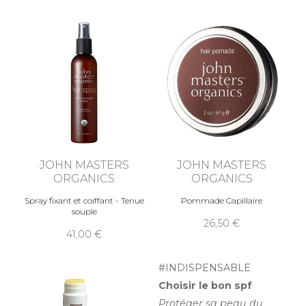
JOHN MASTERS
JOHN MASTERS
ORGANICS
ORGANICS
Spray fixant et coiffant - Tenue
Pommade Capillaire
souple
26,50
41,00
#INDISPENSABLE
Choisir le bon spf
Protéger sa peau du