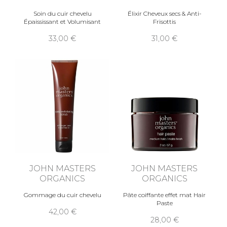
Soin du cuir chevelu
Élixir Cheveux secs & Anti-
Épaississant et Volumisant
Frisottis
33,00
31,00
JOHN MASTERS
JOHN MASTERS
ORGANICS
ORGANICS
Gommage du cuir chevelu
Pâte coiffante effet mat Hair
Paste
42,00
28,00