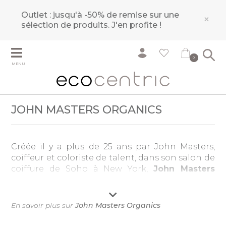
Outlet : jusqu'à -50% de remise sur une
×
sélection de produits.
J'en profite !
0
MENU
JOHN MASTERS ORGANICS
Créée il y a plus de 25 ans par John Masters,
coiffeur et coloriste de talent, dans son salon de
coiffure de Soho à New York,
John Masters
Organics
est la première gamme complète de
shampoing et soins capillaires bio de luxe dont
certains sont même labellisés USDA Organic.
En savoir plus sur
John Masters Organics
Complétée depuis par des produits