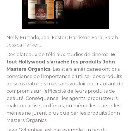
Nelly Furtado, Jodi Foster, Harrisson Ford, Sarah
Jessica Parker...
Des plateaux de télé aux studios de cinéma,
le
tout Hollywood s'arrache les produits John
Masters Organics
. Les stars américaines ont pris
conscience de l'importance d'utiliser des produits
de soins naturels mais sans vouloir pour autant de
compromis sur l'efficacité de leurs produits de
beauté. Conséquence : les agents, producteurs,
makeup artists, coiffeurs, ou même les stars elles-
mêmes ne jurent plus que par les produits John
Masters Organics.
Jake Gyllenhaal est par exemple un fan du