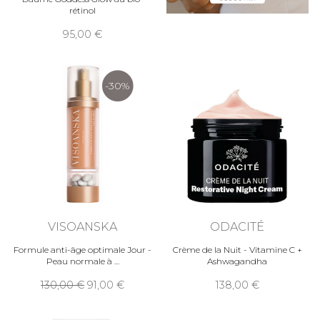
rétinol
95,00
-30%
VISOANSKA
ODACITÉ
Formule anti-âge optimale Jour -
Crème de la Nuit - Vitamine C +
Peau normale à
Ashwagandha
130,00
91,00
138,00