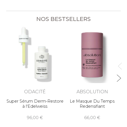
NOS BESTSELLERS
Co
ODACITÉ
ABSOLUTION
Super Sérum Derm-Restore
Le Masque Du Temps
à l'Edelweiss
Redensifiant
96,00
66,00