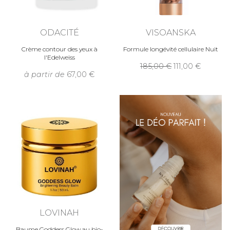
ODACITÉ
VISOANSKA
Crème contour des yeux à
Formule longévité cellulaire Nuit
l'Edelweiss
185,00
111,00
à partir de
67,00
LOVINAH
Baume Goddess Glow au bio-