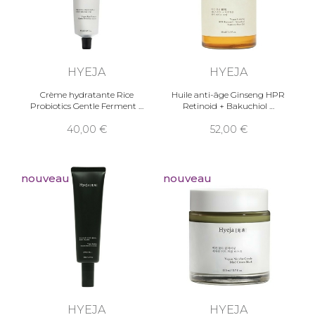
HYEJA
HYEJA
Crème hydratante Rice
Huile anti-âge Ginseng HPR
Probiotics Gentle Ferment
Retinoid + Bakuchiol
40,00
52,00
nouveau
nouveau
HYEJA
HYEJA