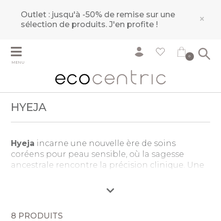
Outlet : jusqu'à -50% de remise sur une
×
sélection de produits.
J'en profite !
0
MENU
HYEJA
Hyeja
incarne une nouvelle ère de soins
coréens pour peau sensible, où la sagesse
ancestrale rencontre la précision clinique. Une
approche unique prouvant que l’efficacité et la
douceur peuvent coexister.
Née de l’héritage familial de son fondateur,
Richard Jeongmin Kim, et de quinze ans
8 PRODUITS