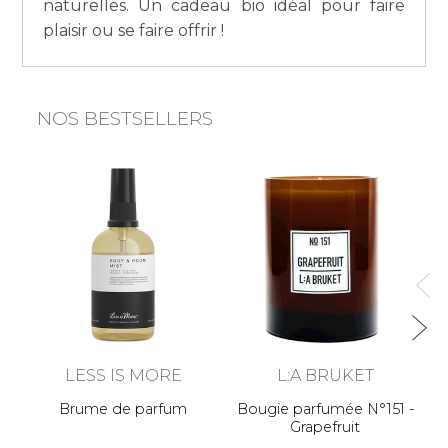
naturelles. Un cadeau bio idéal pour faire
plaisir ou se faire offrir !
NOS BESTSELLERS
LESS IS MORE
L:A BRUKET
Brume de parfum
Bougie parfumée N°151 -
So
Grapefruit