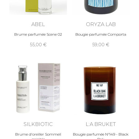
ABEL
ORYZA LAB
Brume parfumée Scene 02
Bougie parfumée Comporta
55,00
59,00
SILKBIOTIC
L:A BRUKET
Brume d'oreiller Sommeil
Bougie parfumée N°149 - Black