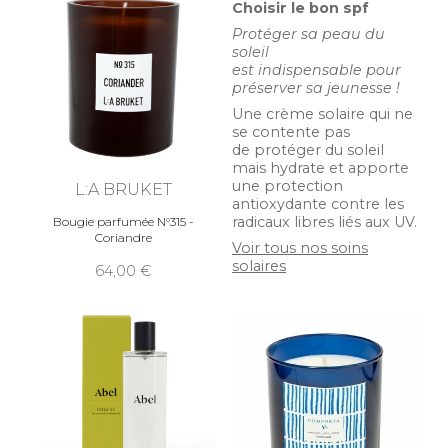
Choisir le bon spf
Protéger sa peau du
soleil
est indispensable pour
préserver sa jeunesse !
Une crème solaire qui ne
se contente pas
de protéger du soleil
mais hydrate et apporte
une protection
L:A BRUKET
antioxydante contre les
radicaux libres liés aux UV.
Bougie parfumée N°315 -
Coriandre
Voir tous nos soins
solaires
64,00