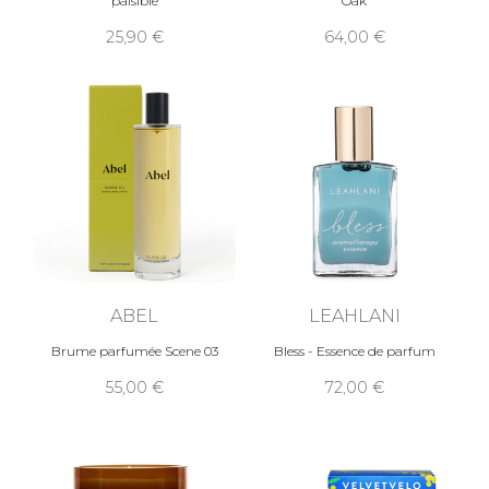
paisible
Oak
25,90
64,00
ABEL
LEAHLANI
Brume parfumée Scene 03
Bless - Essence de parfum
55,00
72,00