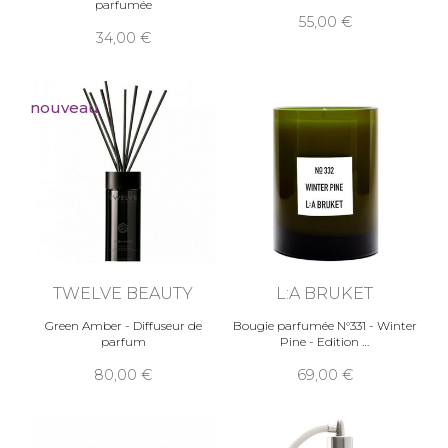
parfumée
55,00
34,00
nouveau
TWELVE BEAUTY
L:A BRUKET
Green Amber - Diffuseur de
Bougie parfumée N°331 - Winter
parfum
Pine - Edition
80,00
69,00