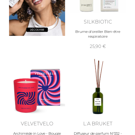
SILKBIOTIC
Brume d'oreiller Bien-être
respiratoire
25,90
VELVETVELO
L:A BRUKET
Archimède in Love - Bougie
Diffuseur de parfum N°332 -