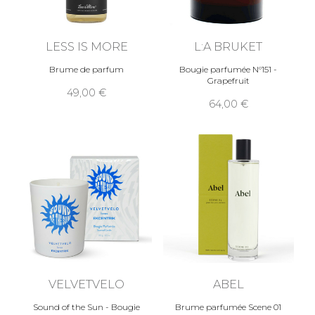
LESS IS MORE
L:A BRUKET
Brume de parfum
Bougie parfumée N°151 -
Grapefruit
49,00
64,00
VELVETVELO
ABEL
Sound of the Sun - Bougie
Brume parfumée Scene 01