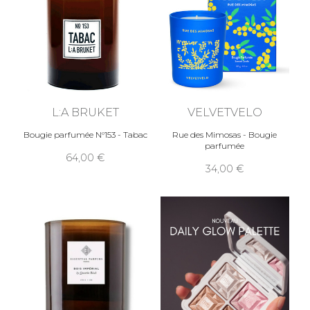
L:A BRUKET
VELVETVELO
Bougie parfumée N°153 - Tabac
Rue des Mimosas - Bougie
parfumée
64,00
34,00