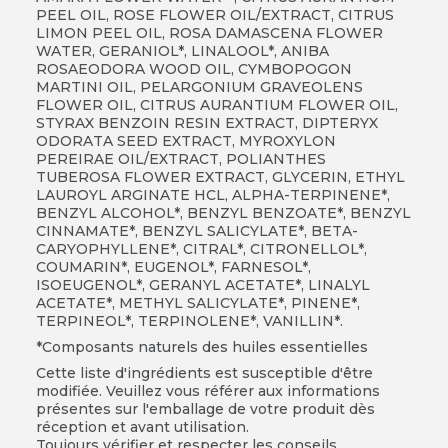
PEEL OIL, ROSE FLOWER OIL/EXTRACT, CITRUS
LIMON PEEL OIL, ROSA DAMASCENA FLOWER
WATER, GERANIOL*, LINALOOL*, ANIBA
ROSAEODORA WOOD OIL, CYMBOPOGON
MARTINI OIL, PELARGONIUM GRAVEOLENS
FLOWER OIL, CITRUS AURANTIUM FLOWER OIL,
STYRAX BENZOIN RESIN EXTRACT, DIPTERYX
ODORATA SEED EXTRACT, MYROXYLON
PEREIRAE OIL/EXTRACT, POLIANTHES
TUBEROSA FLOWER EXTRACT, GLYCERIN, ETHYL
LAUROYL ARGINATE HCL, ALPHA-TERPINENE*,
BENZYL ALCOHOL*, BENZYL BENZOATE*, BENZYL
CINNAMATE*, BENZYL SALICYLATE*, BETA-
CARYOPHYLLENE*, CITRAL*, CITRONELLOL*,
COUMARIN*, EUGENOL*, FARNESOL*,
ISOEUGENOL*, GERANYL ACETATE*, LINALYL
ACETATE*, METHYL SALICYLATE*, PINENE*,
TERPINEOL*, TERPINOLENE*, VANILLIN*.
*Composants naturels des huiles essentielles
Cette liste d'ingrédients est susceptible d'être
modifiée. Veuillez vous référer aux informations
présentes sur l'emballage de votre produit dès
réception et avant utilisation.
Toujours vérifier et respecter les conseils