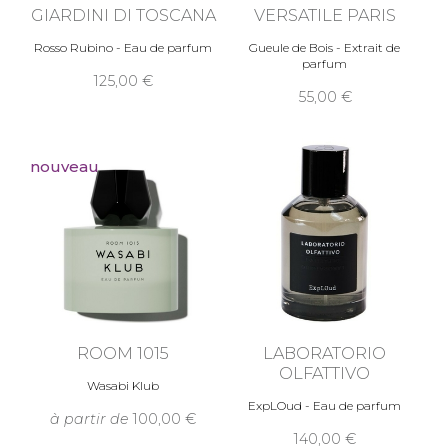
GIARDINI DI TOSCANA
VERSATILE PARIS
Rosso Rubino - Eau de parfum
Gueule de Bois - Extrait de
parfum
125,00
55,00
nouveau
ROOM 1015
LABORATORIO
OLFATTIVO
Wasabi Klub
ExpLOud - Eau de parfum
à partir de
100,00
140,00