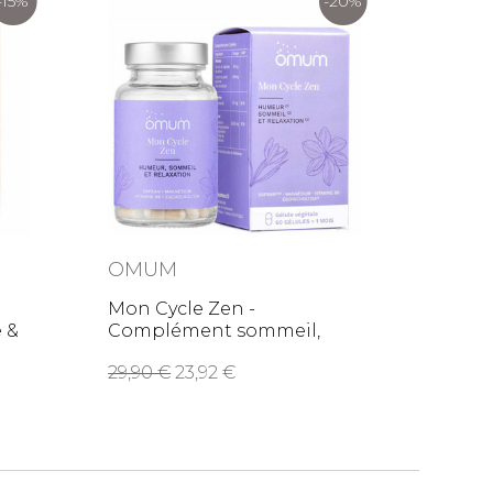
-15%
-20%
OMUM
Mon Cycle Zen -
 &
Complément sommeil,
humeur & relaxation
29,90
23,92