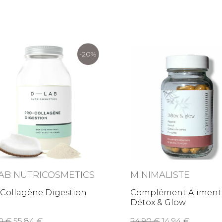
-20%
AB NUTRICOSMETICS
MINIMALISTE
-Collagène Digestion
Complément Aliment
Détox & Glow
80
55,84
24,90
14,94