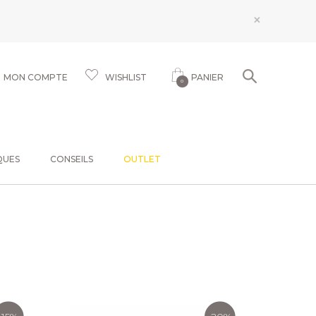
×
MON COMPTE
WISHLIST
PANIER
0
QUES
CONSEILS
OUTLET