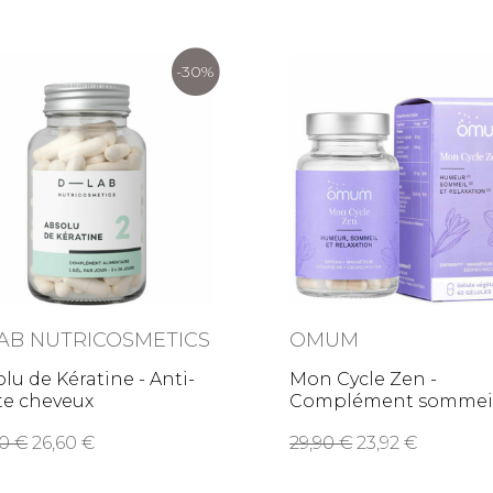
-30%
AB NUTRICOSMETICS
OMUM
lu de Kératine - Anti-
Mon Cycle Zen -
te cheveux
Complément sommeil
humeur &
,00
26,60
29,90
23,92