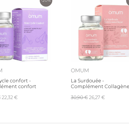
-20%
M
OMUM
cle confort -
La Surdouée -
ément confort
Complément Collagène
ruel,
beauté de la peau
0
22,32
30,90
26,27