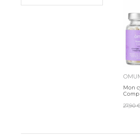
OMU
Mon cy
Compl
menst
27,9