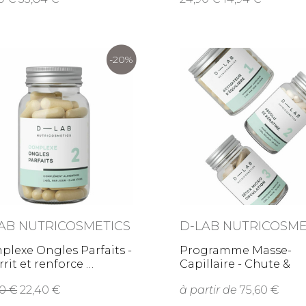
-20%
AB NUTRICOSMETICS
D-LAB NUTRICOSME
lexe Ongles Parfaits -
Programme Masse-
rrit et renforce
Capillaire - Chute &
cheveux
,00
22,40
à partir de
75,60