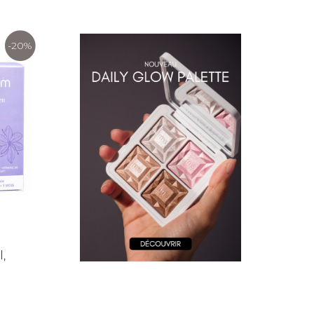
-20%
,