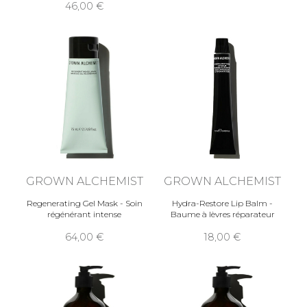
46,00
GROWN ALCHEMIST
GROWN ALCHEMIST
Regenerating Gel Mask - Soin
Hydra-Restore Lip Balm -
régénérant intense
Baume à lèvres réparateur
64,00
18,00