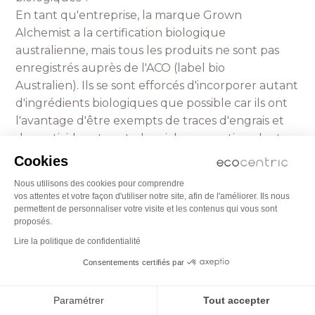
En tant qu'entreprise, la marque Grown
Alchemist a la certification biologique
australienne, mais tous les produits ne sont pas
enregistrés auprès de l'ACO (label bio
Australien). Ils se sont efforcés d'incorporer autant
d'ingrédients biologiques que possible car ils ont
l'avantage d'être exempts de traces d'engrais et
de pesticides et sont plus riches en antioxydants,
sels minéraux, acides aminés essentiels et acides
Cookies
gras essentiels que les ingrédients non
Nous utilisons des cookies pour comprendre
biologiques.
vos attentes et votre façon d'utiliser notre site, afin de l'améliorer. Ils nous
permettent de personnaliser votre visite et les contenus qui vous sont
proposés.
Les produits Grown Alchemist peuvent-ils être
Lire la politique de confidentialité
utilisés en cas d'eczéma ou de psoriasis ?
Bien qu'il n'y ait rien dans les formulations des
Consentements certifiés par
produits Grown Alchemist qui provoque ou
exacerbe directement les symptômes de l'eczéma
Paramétrer
Tout accepter
ou du psoriasis, rien ne permet de garantir