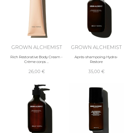
GROWN ALCHEMIST
GROWN ALCHEMIST
Rich Restorative Body Cream -
Après-shampoing Hydra-
Crème corps
Restore
26,00
35,00