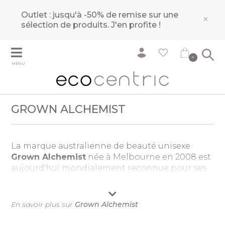
Outlet : jusqu'à -50% de remise sur une
×
sélection de produits.
J'en profite !
0
MENU
GROWN ALCHEMIST
La marque australienne de beauté unisexe
Grown Alchemist
née à Melbourne en 2008 est
aujourd'hui mondialement reconnue pour ses
soins visage efficaces à la pointe de la
technologie anti-âge. Puisant ses innovations
dans son réseau de laboratoires de recherche
En savoir plus sur
Grown Alchemist
basés à Londres, Paris, Suisse, Espagne et
Australie,
Grown Alchemist
vise à créer les soins