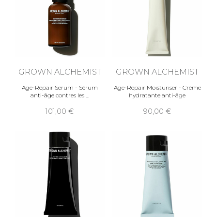
GROWN ALCHEMIST
GROWN ALCHEMIST
Age-Repair Serum - Sérum
Age-Repair Moisturiser - Crème
anti-âge contres les
hydratante anti-âge
101,00
90,00