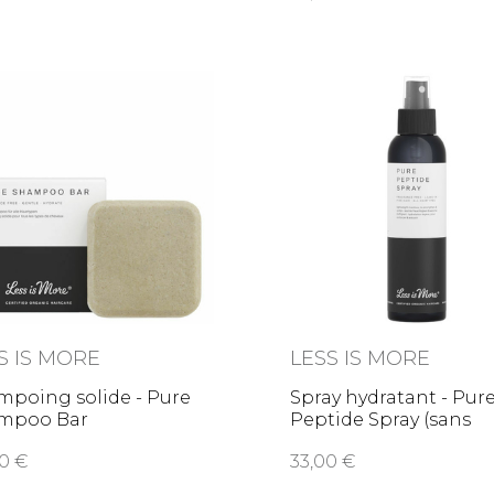
S IS MORE
LESS IS MORE
mpoing solide - Pure
Spray hydratant - Pur
mpoo Bar
Peptide Spray (sans
parfum)
,00
33,00