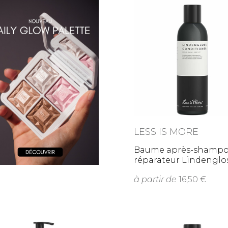
LESS IS MORE
Baume après-shamp
réparateur Lindengl
à partir de
16,50