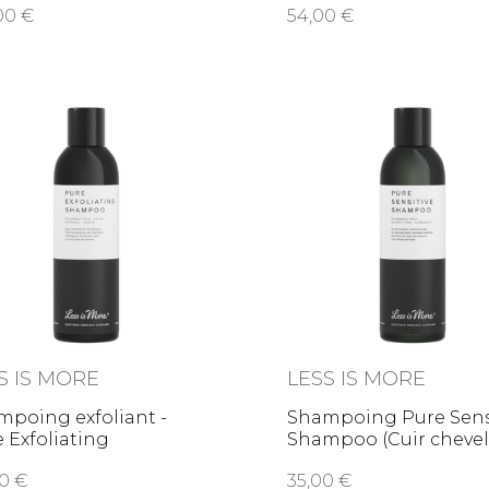
,00
54,00
S IS MORE
LESS IS MORE
mpoing exfoliant -
Shampoing Pure Sens
 Exfoliating
Shampoo (Cuir chev
ampoo
,00
35,00