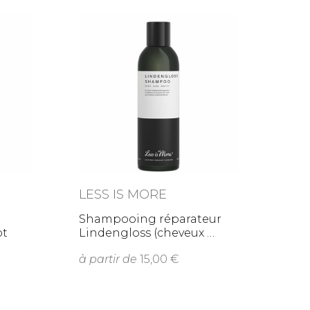
LESS IS MORE
Shampooing réparateur
ot
Lindengloss (cheveux
à partir de
15,00