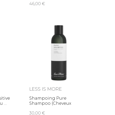
46,00
LESS IS MORE
itive
Shampoing Pure
elu
Shampoo (Cheveux
délicats)
30,00