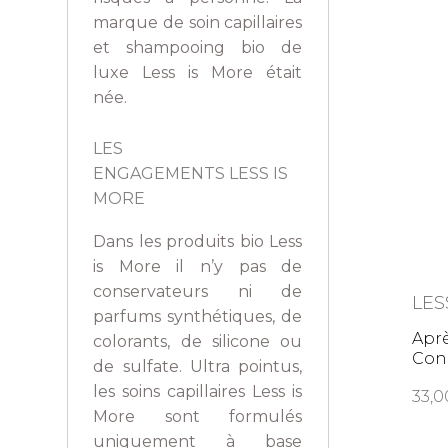
marque de soin capillaires
et shampooing bio de
luxe Less is More était
née.
LES
ENGAGEMENTS
LESS IS
MORE
Dans les produits bio Less
is More il n’y pas de
conservateurs ni de
LES
parfums synthétiques, de
Apr
colorants, de silicone ou
Cond
de sulfate. Ultra pointus,
les soins capillaires Less is
33,
More sont formulés
uniquement à base