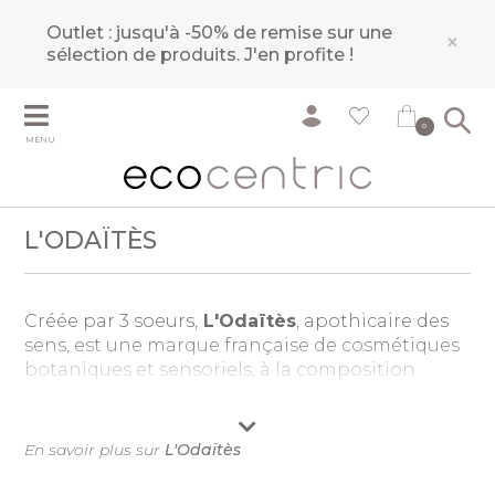
Outlet : jusqu'à -50% de remise sur une
×
sélection de produits.
J'en profite !
0
MENU
L'ODAÏTÈS
Créée par 3 soeurs,
L'Odaïtès
, apothicaire des
sens, est une marque française de cosmétiques
botaniques et sensoriels, à la composition
clean et innovante, dont les produits de
beauté
subliment la peau tout en enivrant
les sens.
En savoir plus sur
L'Odaïtès
Estimant que tout produit appliqué sur le corps