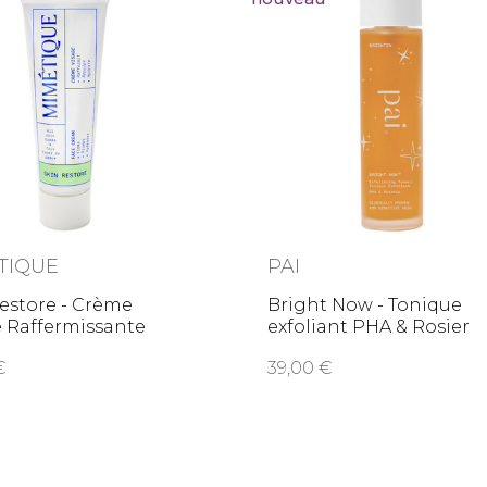
TIQUE
PAI
estore - Crème
Bright Now - Tonique
 Raffermissante
exfoliant PHA & Rosier
sauvage
0
39,00