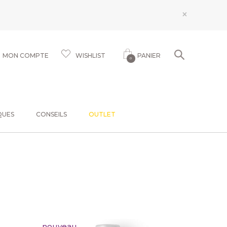
×
MON COMPTE
WISHLIST
PANIER
0
QUES
CONSEILS
OUTLET
nouveau