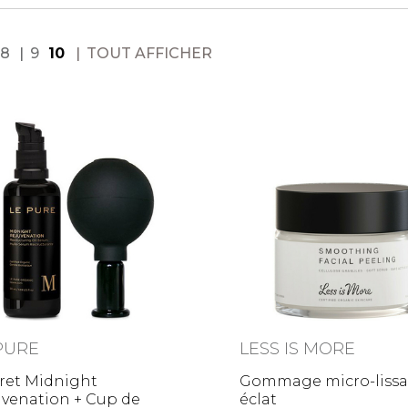
8
9
10
TOUT AFFICHER
PURE
LESS IS MORE
ret Midnight
Gommage micro-lissa
uvenation + Cup de
éclat