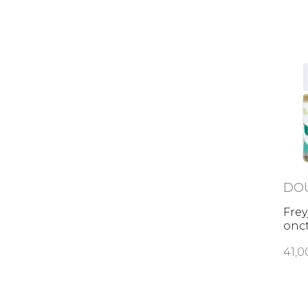
DO
Frey
onc
41,