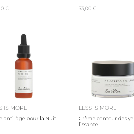
sage
,00
53,00
S IS MORE
LESS IS MORE
e anti-âge pour la Nuit
Crème contour des ye
lissante