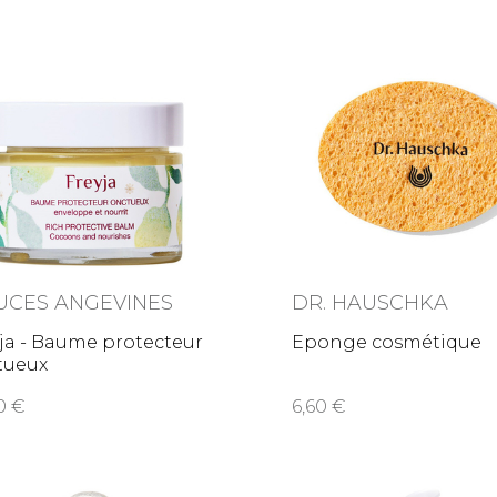
UCES ANGEVINES
DR. HAUSCHKA
ja - Baume protecteur
Eponge cosmétique
tueux
00
6,60