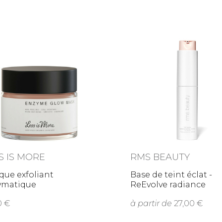
S IS MORE
RMS BEAUTY
que exfoliant
Base de teint éclat -
ymatique
ReEvolve radiance
locking
00
à partir de
27,00