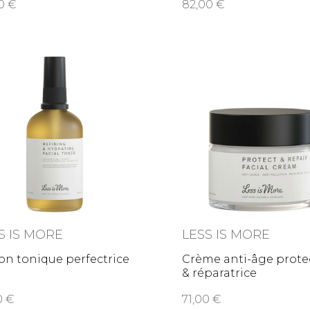
00
82,00
S IS MORE
LESS IS MORE
on tonique perfectrice
Crème anti-âge prote
& réparatrice
00
71,00