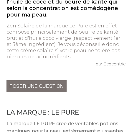
l'huile de coco et du beure de karité qui
selon la concentration est comédogène
pour ma peau.
Zen Solaire de la marque Le Pure est en effet
composé principalement de beurre de karité
brut et d'huile coco vierge (respectivement 1er
et 3ème ingrédient). Je vous déconseille donc
cette crème solaire si votre peau ne tolère pas
bien ces deux ingrédients.
par Ecocentric
POSER UNE QUESTION
LA MARQUE :
LE PURE
La marque LE PURE crée de véritables potions
magiques pour la peau extrèmement puissantes