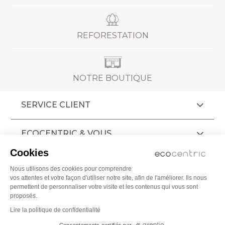
REFORESTATION
NOTRE BOUTIQUE
SERVICE CLIENT
ECOCENTRIC & VOUS
Cookies
AIDE
Nous utilisons des cookies pour comprendre
vos attentes et votre façon d'utiliser notre site, afin de l'améliorer. Ils nous
CGV
permettent de personnaliser votre visite et les contenus qui vous sont
proposés.
MENTIONS LÉGALES
Lire la politique de confidentialité
© 2009 - 2026 ECOCENTRIC Tous droits
Consentements certifiés par