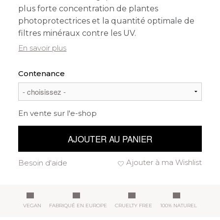
plus forte concentration de plantes
photoprotectrices et la quantité optimale de
filtres minéraux contre les UV.
En savoir plus
Contenance
En vente sur l'e-shop
AJOUTER AU PANIER
Ajouter à ma Wishlist
Besoin d'aide
VEGAN
FABRIQUÉ EN EUROPE
CRUELTY FREE
100% NATUREL