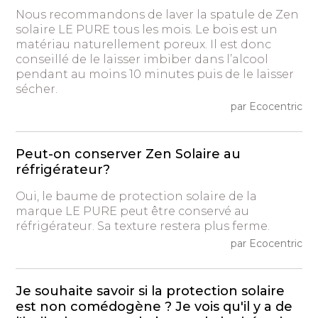
Nous recommandons de laver la spatule de Zen
solaire LE PURE tous les mois. Le bois est un
matériau naturellement poreux. Il est donc
conseillé de le laisser imbiber dans l’alcool
pendant au moins 10 minutes puis de le laisser
sécher.
par Ecocentric
Peut-on conserver Zen Solaire au
réfrigérateur?
Oui, le baume de protection solaire de la
marque LE PURE peut être conservé au
réfrigérateur. Sa texture restera plus ferme.
par Ecocentric
Je souhaite savoir si la protection solaire
est non comédogène ? Je vois qu'il y a de