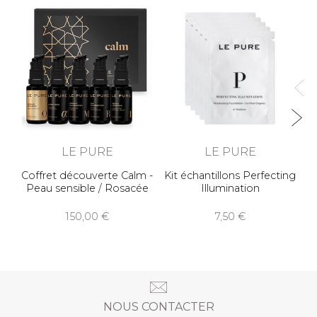
C
LE PURE
LE PURE
Coffret découverte Calm -
Kit échantillons Perfecting
Peau sensible / Rosacée
Illumination
150,00
7,50
NOUS CONTACTER