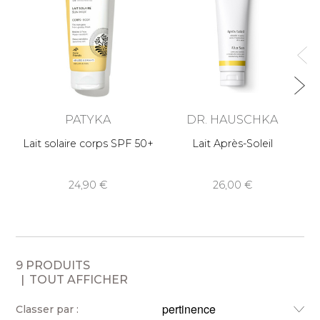
PATYKA
DR. HAUSCHKA
Lait solaire corps SPF 50+
Lait Après-Soleil
Cr
24,90
26,00
9 PRODUITS
TOUT AFFICHER
Classer par :