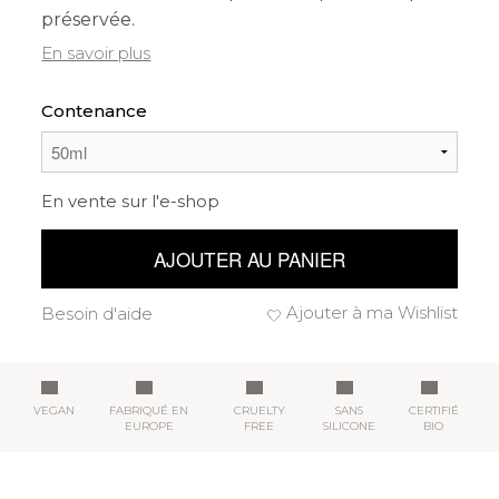
préservée.
En savoir plus
Contenance
En vente sur l'e-shop
AJOUTER AU PANIER
Ajouter à ma Wishlist
Besoin d'aide
VEGAN
FABRIQUÉ EN
CRUELTY
SANS
CERTIFIÉ
EUROPE
FREE
SILICONE
BIO