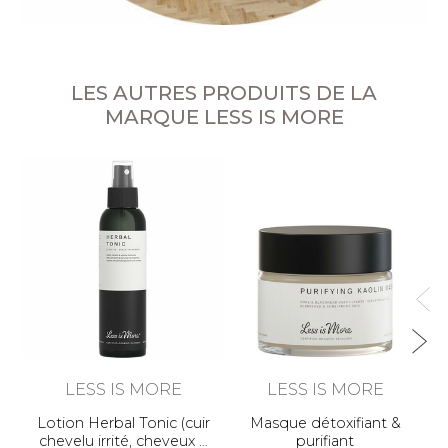
LES AUTRES PRODUITS DE LA
MARQUE LESS IS MORE
Sé
LESS IS MORE
LESS IS MORE
Lotion Herbal Tonic (cuir
Masque détoxifiant &
chevelu irrité, cheveux
purifiant