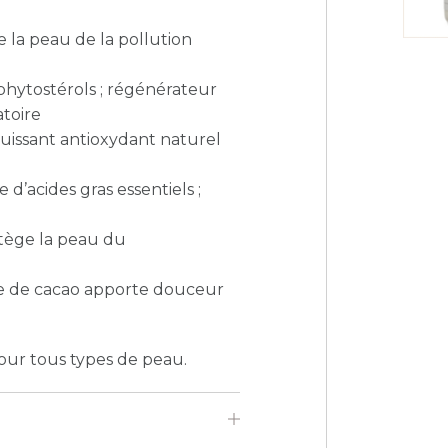
e la peau de la pollution
 phytostérols ; régénérateur
atoire
puissant antioxydant naturel
d’acides gras essentiels ;
otège la peau du
re de cacao apporte douceur
our tous types de peau.