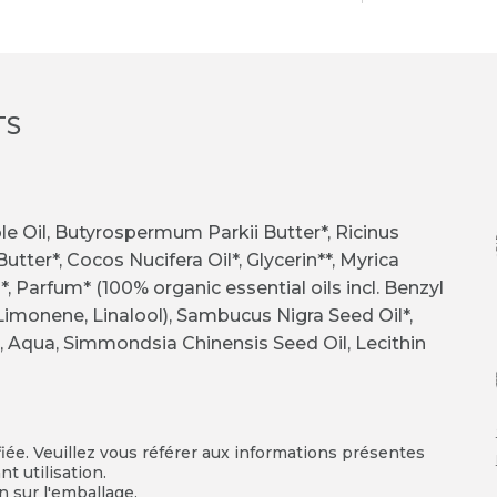
TS
e Oil, Butyrospermum Parkii Butter*, Ricinus
er*, Cocos Nucifera Oil*, Glycerin**, Myrica
, Parfum* (100% organic essential oils incl. Benzyl
, Limonene, Linalool), Sambucus Nigra Seed Oil*,
ol, Aqua, Simmondsia Chinensis Seed Oil, Lecithin
fiée. Veuillez vous référer aux informations présentes
t utilisation.
on sur l'emballage.