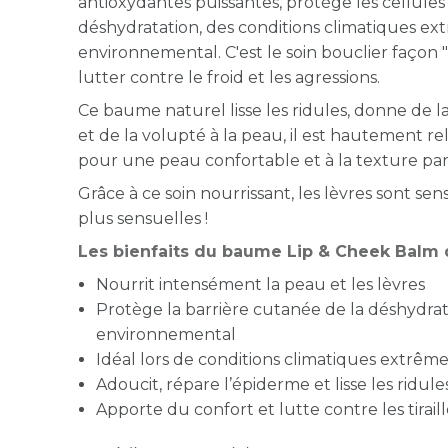
antioxydantes puissantes, protège les cellules
déshydratation, des conditions climatiques ex
environnemental. C'est le soin bouclier façon 
lutter contre le froid et les agressions.
Ce baume naturel lisse les ridules, donne de l
et de la volupté à la peau, il est hautement rel
pour une peau confortable et à la texture parf
Grâce à ce soin nourrissant, les lèvres sont s
plus sensuelles !
Les bienfaits du baume Lip & Cheek Balm 
Nourrit intensément la peau et les lèvres
Protège la barrière cutanée de la déshydrat
environnemental
Idéal lors de conditions climatiques extrêm
Adoucit, répare l’épiderme et lisse les ridule
Apporte du confort et lutte contre les tirai