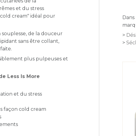
 cutanées de la
trêmes et du stress
"cold cream" idéal pour
Dans 
marqu
a souplesse, de la douceur
Dés
ipidant sans être collant,
Séc
aite.
ensiblement plus pulpeuses et
de Less Is More
ation et du stress
es façon cold cream
s
llements