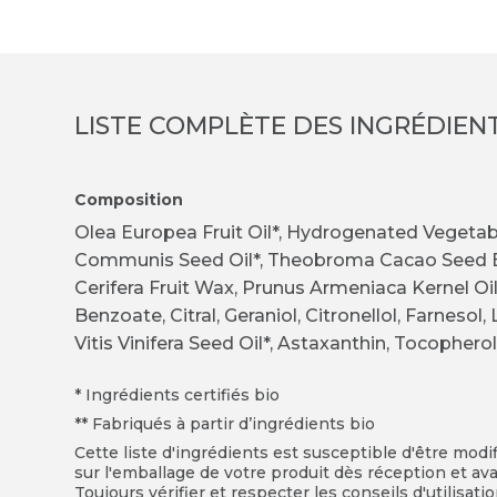
LISTE COMPLÈTE DES INGRÉDIEN
Composition
Olea Europea Fruit Oil*, Hydrogenated Vegetabl
Communis Seed Oil*, Theobroma Cacao Seed Butt
Cerifera Fruit Wax, Prunus Armeniaca Kernel Oil*
Benzoate, Citral, Geraniol, Citronellol, Farnesol
Vitis Vinifera Seed Oil*, Astaxanthin, Tocopher
* Ingrédients certifiés bio
** Fabriqués à partir d’ingrédients bio
Cette liste d'ingrédients est susceptible d'être modi
sur l'emballage de votre produit dès réception et avan
Toujours vérifier et respecter les conseils d'utilisati