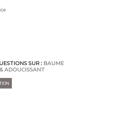
ice
UESTIONS SUR :
BAUME
& ADOUCISSANT
TION