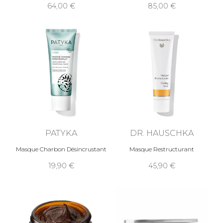
64,00
85,00
PATYKA
DR. HAUSCHKA
Masque Charbon Désincrustant
Masque Restructurant
19,90
45,90