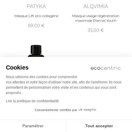
PATYKA
ALQVIMIA
Masque Lift pro-collagène
Masque visage régénération
maximale Eternal Youth
69,00
35,00
Cookies
Nous utilisons des cookies pour comprendre
vos attentes et votre façon d'utiliser notre site, afin de l'améliorer. Ils nous
permettent de personnaliser votre visite et les contenus qui vous sont
proposés.
Lire la politique de confidentialité
LE PURE
LESS IS MORE
Consentements certifiés par
Instant Liberation - Masque
Masque exfoliant enzymatique
régénérant cellulaire
71,00
Paramétrer
Tout accepter
à partir de
41,00