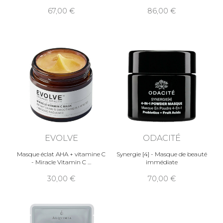
67,00
86,00
EVOLVE
ODACITÉ
Masque éclat AHA + vitamine C
Synergie [4] - Masque de beauté
- Miracle Vitamin C
immédiate
30,00
70,00