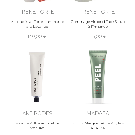
IRENE FORTE
IRENE FORTE
Masque éclat Forte Illuminante
Gommage Almond Face Scrub
à la Lavande
à l'Amande
140,00
115,00
ANTIPODES
MÁDARA
Masque AURA au miel de
PEEL - Masque crème Argile &
Manuka
AHA [7%]