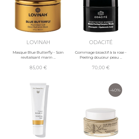
LOVINAH
ODACITÉ
Masque Blue Butterfly - Soin
Gommage bioactif à la rose -
revitalisant marin
Peeling douceur peau
85,00
70,00
-40%