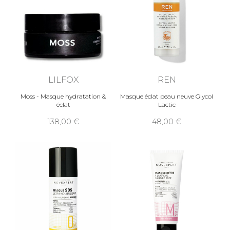
LILFOX
REN
Moss - Masque hydratation &
Masque éclat peau neuve Glycol
éclat
Lactic
138,00
48,00