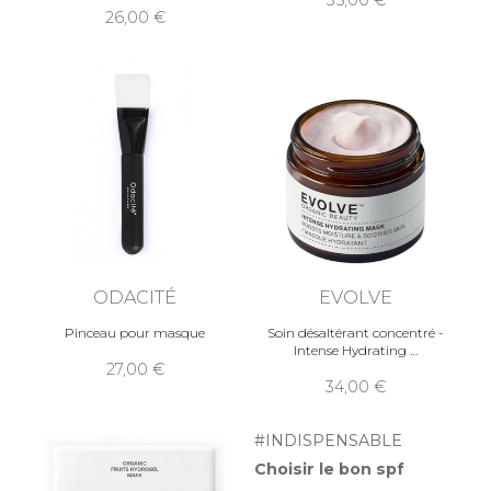
35,00
26,00
ODACITÉ
EVOLVE
Pinceau pour masque
Soin désaltérant concentré -
Intense Hydrating
27,00
34,00
#INDISPENSABLE
Choisir le bon spf