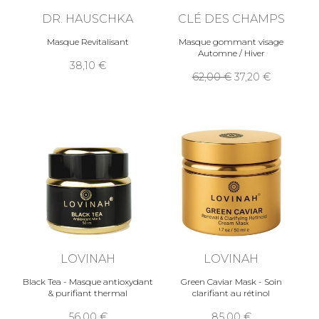
DR. HAUSCHKA
CLÉ DES CHAMPS
Masque Revitalisant
Masque gommant visage
Automne / Hiver
38,10
62,00
37,20
LOVINAH
LOVINAH
Black Tea - Masque antioxydant
Green Caviar Mask - Soin
& purifiant thermal
clarifiant au rétinol
56,00
85,00