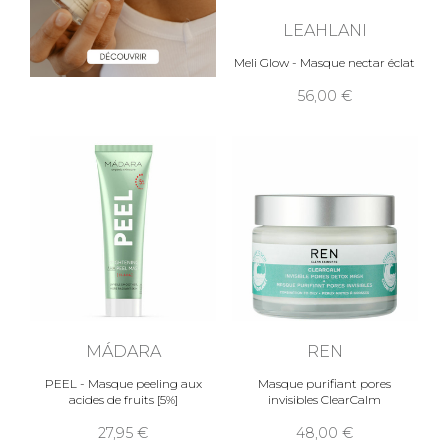
LEAHLANI
Meli Glow - Masque nectar éclat
56,00
MÁDARA
REN
PEEL - Masque peeling aux
Masque purifiant pores
acides de fruits [5%]
invisibles ClearCalm
27,95
48,00