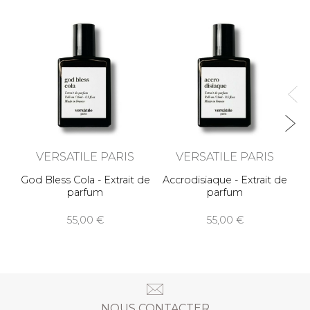
no
Cu
VERSATILE PARIS
VERSATILE PARIS
God Bless Cola - Extrait de
Accrodisiaque - Extrait de
parfum
parfum
55,00
55,00
NOUS CONTACTER