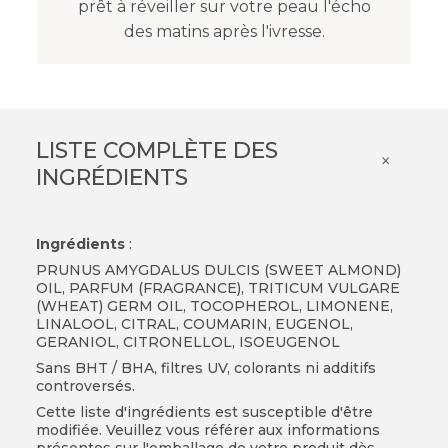
prêt à réveiller sur votre peau l'écho
des matins après l'ivresse.
LISTE COMPLÈTE DES
×
INGRÉDIENTS
Ingrédients
:
PRUNUS AMYGDALUS DULCIS (SWEET ALMOND)
OIL, PARFUM (FRAGRANCE), TRITICUM VULGARE
(WHEAT) GERM OIL, TOCOPHEROL, LIMONENE,
LINALOOL, CITRAL, COUMARIN, EUGENOL,
GERANIOL, CITRONELLOL, ISOEUGENOL
Sans BHT / BHA, filtres UV, colorants ni additifs
controversés.
Cette liste d'ingrédients est susceptible d'être
modifiée. Veuillez vous référer aux informations
présentes sur l'emballage de votre produit dès