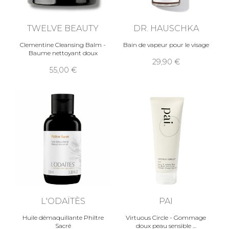
TWELVE BEAUTY
DR. HAUSCHKA
Clementine Cleansing Balm -
Bain de vapeur pour le visage
Baume nettoyant doux
29,90
55,00
L'ODAÏTÈS
PAI
Huile démaquillante Philtre
Virtuous Circle - Gommage
Sacré
doux peau sensible