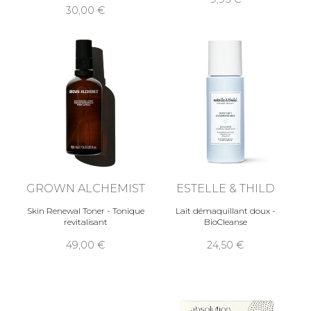
30,00
GROWN ALCHEMIST
ESTELLE & THILD
Skin Renewal Toner - Tonique
Lait démaquillant doux -
revitalisant
BioCleanse
49,00
24,50