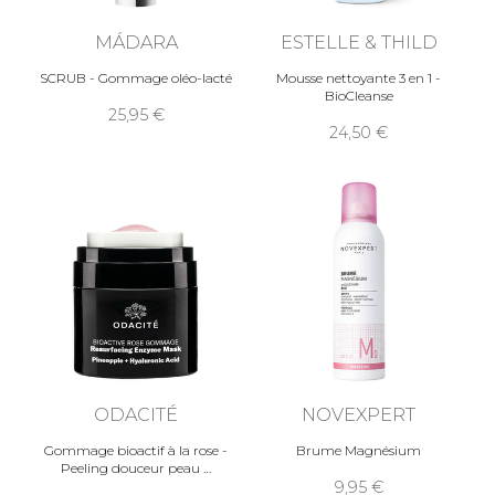
MÁDARA
ESTELLE & THILD
SCRUB - Gommage oléo-lacté
Mousse nettoyante 3 en 1 -
BioCleanse
25,95
24,50
ODACITÉ
NOVEXPERT
Gommage bioactif à la rose -
Brume Magnésium
Peeling douceur peau
9,95