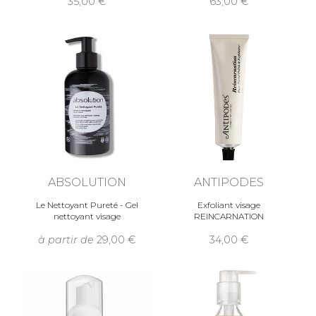
35,00
63,00
ABSOLUTION
ANTIPODES
Le Nettoyant Pureté - Gel
Exfoliant visage
nettoyant visage
REINCARNATION
à partir de
29,00
34,00