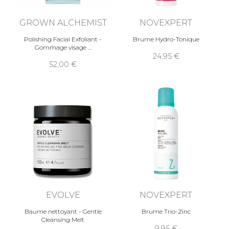
GROWN ALCHEMIST
NOVEXPERT
Polishing Facial Exfoliant -
Brume Hydro-Tonique
Gommage visage
24,95
52,00
EVOLVE
NOVEXPERT
Baume nettoyant - Gentle
Brume Trio-Zinc
Cleansing Melt
9,95