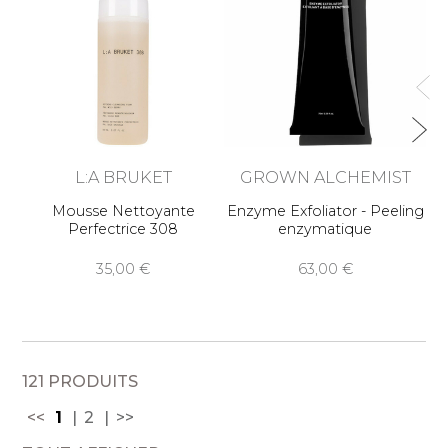
L:A BRUKET
GROWN ALCHEMIST
Mousse Nettoyante
Enzyme Exfoliator - Peeling
L
Perfectrice 308
enzymatique
35,00
63,00
121 PRODUITS
<<
1
2
>>