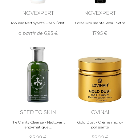
NOVEXPERT
NOVEXPERT
Mousse Nettoyante Flash Éclat
Gelée Moussante Peau Nette
à partir de
6,95
17,95
SEED TO SKIN
LOVINAH
The Clarity Cleanse - Nettoyant
Gold Dust - Crème micro-
enzymatique
polissante
95,00
55,00