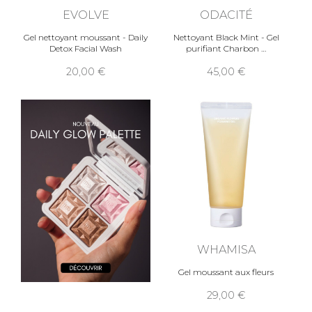
EVOLVE
ODACITÉ
Gel nettoyant moussant - Daily
Nettoyant Black Mint - Gel
Detox Facial Wash
purifiant Charbon
20,00
45,00
WHAMISA
Gel moussant aux fleurs
29,00