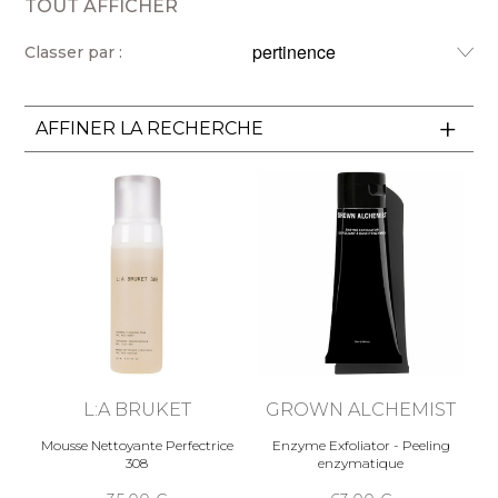
TOUT AFFICHER
Classer par :
AFFINER LA RECHERCHE
L:A BRUKET
GROWN ALCHEMIST
Mousse Nettoyante Perfectrice
Enzyme Exfoliator - Peeling
308
enzymatique