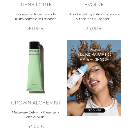
IRENE FORTE
EVOLVE
Mousse nettoyante Forte
Poudre nettoyante - Enzyme +
Illuminante à la Lavande
Vitamine C Cleanser
80,00
34,00
GROWN ALCHEMIST
Meltaway Gel-Milk Cleanser -
Gelée d'huile
44,00