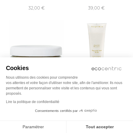
32,00
39,00
Cookies
Nous utilisons des cookies pour comprendre
vos attentes et votre façon d'utiliser notre site, afin de l'améliorer. Ils nous
DOUCES ANGEVINES
ALQVIMIA
permettent de personnaliser votre visite et les contenus qui vous sont
Lumière - Poudre de gommage
Pur gommage
proposés.
vivifiante
Lire la politique de confidentialité
à partir de
39,00
29,50
Consentements certifiés par
Paramétrer
Tout accepter