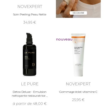
NOVEXPERT
Soin Peeling Peau Nette
34,95
nouveau
LE PURE
NOVEXPERT
Detox Deluxe - Emulsion
Gommage éclat vitamine C
nettoyante restauratrice
25,95
à partir de
48,00