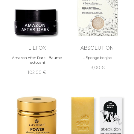
LILFOX
ABSOLUTION
Amazon After Dark - Baume
L'Éponge Konjac
nettoyant
13,00
102,00