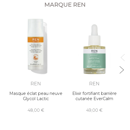
MARQUE REN
REN
REN
Masque éclat peau neuve
Elixir fortifiant barrière
Glycol Lactic
cutanée EverCalm
48,00
49,00