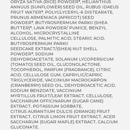
ORYZA SATIVA (RICE) POWDER*, HELIANTHUS
ANNUUS (SUNFLOWER) SEED OIL, RUBUS IDAEUS
FRUIT WATER*, POLYGLYCERYL-6 DISTEARATE,
PRUNUS ARMENIACA (APRICOT) SEED
POWDER*, BUTYROSPERMUM PARKII (SHEA
BUTTER)*, LAVA POWDER/ PUMICE, BENZYL
ALCOHOL, MICROCRYSTALLINE
CELLULOSE, PALMITIC ACID, STEARIC ACID,
BUTYROSPERMUM PARKII
SEEDCAKE EXTRACT/(SHEA) NUT SHELL
POWDER*, SODIUM
DEHYDROACETATE, SOLANUM LYCOPERSICUM
(TOMATO) SEED OIL, GLUCONOLACTONE,
TOCOPHEROL, PARFUM (FRAGRANCE), CITRIC
ACID, CELLULOSE GUM, CAPRYLIC/CAPRIC
TRIGLYCERIDE, VACCINIUM MACROCARPON
(CRANBERRY) SEED OIL, DEHYDROACETIC ACID,
SODIUM BENZOATE, VACCINIUM
MYRTILLUS FRUIT/LEAF EXTRACT, CELLULOSE,
SACCHARUM OFFICINARUM (SUGAR CANE)
EXTRACT, POTASSIUM SORBATE,
CITRUS AURANTIUM DULCIS (ORANGE) FRUIT
EXTRACT, CITRUS LIMON FRUIT EXTRACT, ACER
SACCHARUM (SUGAR MAPLE) EXTRACT, CALCIUM
GLUCONATE.