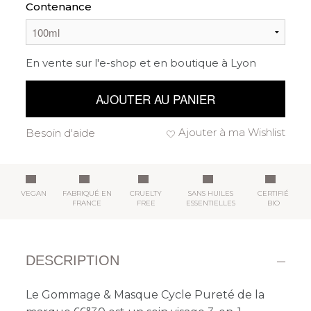
Contenance
En vente sur l'e-shop et en boutique à Lyon
AJOUTER AU PANIER
Ajouter à ma Wishlist
Besoin d'aide
VEGAN
FABRIQUÉ EN
CRUELTY
SANS HUILES
CERTIFIÉ
FRANCE
FREE
ESSENTIELLES
BIO
DESCRIPTION
Le Gommage & Masque Cycle Pureté de la