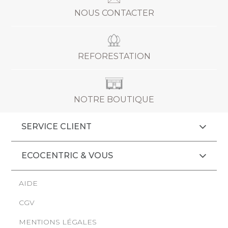
NOUS CONTACTER
REFORESTATION
NOTRE BOUTIQUE
SERVICE CLIENT
ECOCENTRIC & VOUS
AIDE
es cookies pour comprendre vos attentes et votre façon
CGV
ite, afin de l'améliorer. Ils nous permettent de personnaliser
es contenus qui vous sont proposés.
MENTIONS LÉGALES