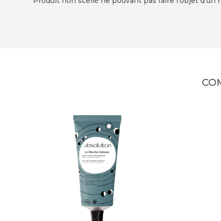
Produit non scellé ne pouvant pas faire l'objet d'un r
CO