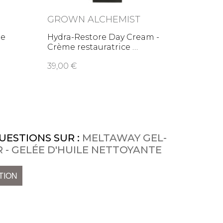
GROWN ALCHEMIST
DR. 
le
Hydra-Restore Day Cream -
Masqu
Crème restauratrice
39,00
38,1
UESTIONS SUR :
MELTAWAY GEL-
 - GELÉE D'HUILE NETTOYANTE
TION