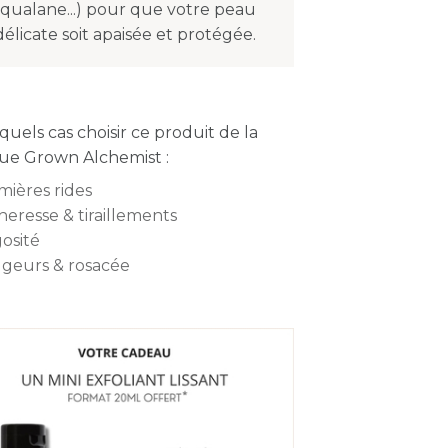
squalane...) pour que votre peau
délicate soit apaisée et protégée.
quels cas choisir ce produit de la
e Grown Alchemist :
mières rides
heresse & tiraillements
osité
geurs & rosacée