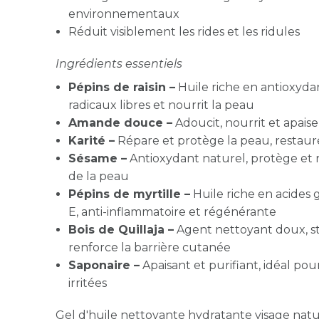
environnementaux
Réduit visiblement les rides et les ridules
Ingrédients essentiels
Pépins de raisin –
Huile riche en antioxydan
radicaux libres et nourrit la peau
Amande douce –
Adoucit, nourrit et apaise
Karité –
Répare et protège la peau, restaure l
Sésame –
Antioxydant naturel, protège et r
de la peau
Pépins de myrtille –
Huile riche en acides g
E, anti-inflammatoire et régénérante
Bois de Quillaja –
Agent nettoyant doux, st
renforce la barrière cutanée
Saponaire –
Apaisant et purifiant, idéal pou
irritées
Gel d'huile nettoyante hydratante visage nat