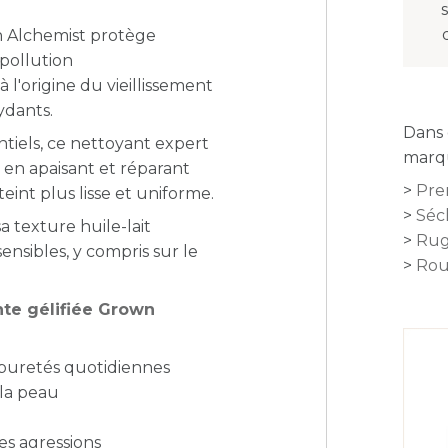
.
n Alchemist
protège
 pollution
l'origine du vieillissement
ydants.
Dans 
tiels,
ce nettoyant expert
marqu
 en apaisant et réparant
Pre
eint plus lisse et uniforme.
Séc
sa
texture huile-lait
Rug
nsibles, y compris sur le
Rou
ante gélifiée Grown
mpuretés quotidiennes
 la peau
es agressions