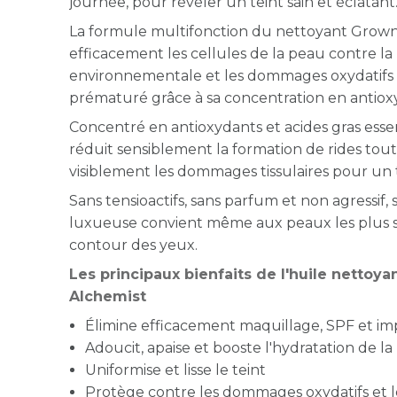
journée, pour révéler un teint sain et éclatant
La formule multifonction du nettoyant Grow
efficacement les cellules de la peau contre la
environnementale et les dommages oxydatifs à 
prématuré grâce à sa concentration en antiox
Concentré en antioxydants et acides gras essen
réduit sensiblement la formation de rides tout
visiblement les dommages tissulaires pour un t
Sans tensioactifs, sans parfum et non agressif, 
luxueuse
convient même aux peaux les plus se
contour des yeux.
Les principaux bienfaits de l'huile nettoy
Alchemist
Élimine efficacement maquillage, SPF et i
Adoucit, apaise et booste l'hydratation de la
Uniformise et lisse le teint
Protège contre les dommages oxydatifs et l