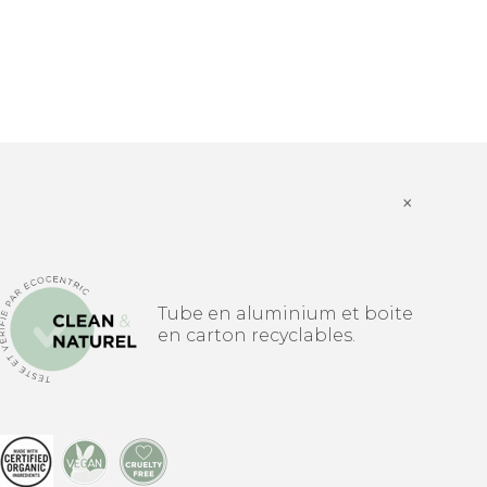
×
Tube en aluminium et boite
en carton recyclables.