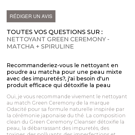
RÉDIGER UN AVIS
TOUTES VOS QUESTIONS SUR :
NETTOYANT GREEN CEREMONY -
MATCHA + SPIRULINE
Recommanderiez-vous le nettoyant en
poudre au matcha pour une peau mixte
avec des impuretés?, j'ai besoin d'un
produit efficace qui détoxifie la peau
Oui, je vous recommande vivement le nettoyant
au match Green Ceremony de la marque
Odacité pour sa formule naturelle inspirée par
la cérémonie japonaise du thé. La composition
clean du Green Ceremony Cleanser détoxifie la
peau, la débarrassant des impuretés, des
toxines, des polluants, des imperfections et