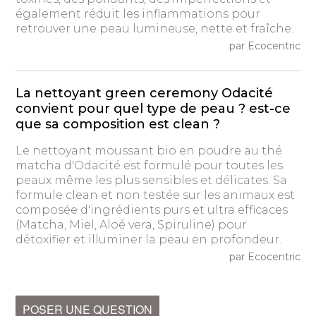
également réduit les inflammations pour
retrouver une peau lumineuse, nette et fraîche.
par Ecocentric
La nettoyant green ceremony Odacité
convient pour quel type de peau ? est-ce
que sa composition est clean ?
Le nettoyant moussant bio en poudre au thé
matcha d'Odacité est formulé pour toutes les
peaux même les plus sensibles et délicates. Sa
formule clean et non testée sur les animaux est
composée d'ingrédients purs et ultra efficaces
(Matcha, Miel, Aloé vera, Spiruline) pour
détoxifier et illuminer la peau en profondeur.
par Ecocentric
POSER UNE QUESTION