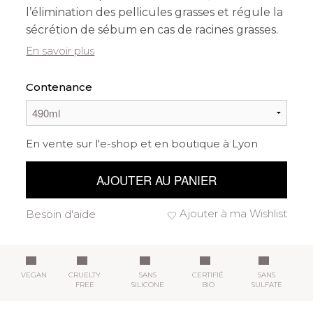
l’élimination des pellicules grasses et régule la
sécrétion de sébum en cas de racines grasses.
En savoir plus
Contenance
En vente sur l'e-shop et en boutique à Lyon
AJOUTER AU PANIER
Ajouter à ma Wishlist
Besoin d'aide
VEGAN
CRUELTY
SANS
CERTIFIÉ
SANS
FREE
SILICONE
BIO
SULFATE