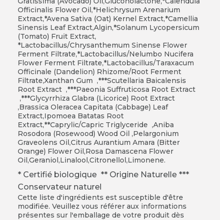
Gratissima (Avocado) Oil,Gluconolactone,*Calendula
Officinalis Flower Oil,*Helichrysum Arenarium
Extract,*Avena Sativa (Oat) Kernel Extract,*Camellia
Sinensis Leaf Extract,Algin,*Solanum Lycopersicum
(Tomato) Fruit Extract,
*Lactobacillus/Chrysanthemum Sinense Flower
Ferment Filtrate,*Lactobacillus/Nelumbo Nucifera
Flower Ferment Filtrate,*Lactobacillus/Taraxacum
Officinale (Dandelion) Rhizome/Root Ferment
Filtrate,Xanthan Gum ,***Scutellaria Baicalensis
Root Extract ,***Paeonia Suffruticosa Root Extract
,***Glycyrrhiza Glabra (Licorice) Root Extract
,Brassica Oleracea Capitata (Cabbage) Leaf
Extract,Ipomoea Batatas Root
Extract,**Caprylic/Capric Triglyceride ,Aniba
Rosodora (Rosewood) Wood Oil ,Pelargonium
Graveolens Oil,Citrus Aurantium Amara (Bitter
Orange) Flower Oil,Rosa Damascena Flower
Oil,Geraniol,Linalool,Citronellol,Limonene.
* Certifié biologique ** Origine Naturelle ***
Conservateur naturel
Cette liste d'ingrédients est susceptible d'être
modifiée. Veuillez vous référer aux informations
présentes sur l'emballage de votre produit dès