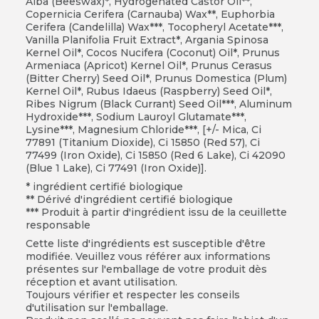
Alba (Beeswax)*, Hydrogenated Castor Oil**,
Copernicia Cerifera (Carnauba) Wax**, Euphorbia
Cerifera (Candelilla) Wax***, Tocopheryl Acetate***,
Vanilla Planifolia Fruit Extract*, Argania Spinosa
Kernel Oil*, Cocos Nucifera (Coconut) Oil*, Prunus
Armeniaca (Apricot) Kernel Oil*, Prunus Cerasus
(Bitter Cherry) Seed Oil*, Prunus Domestica (Plum)
Kernel Oil*, Rubus Idaeus (Raspberry) Seed Oil*,
Ribes Nigrum (Black Currant) Seed Oil***, Aluminum
Hydroxide***, Sodium Lauroyl Glutamate***,
Lysine***, Magnesium Chloride***, [+/- Mica, Ci
77891 (Titanium Dioxide), Ci 15850 (Red 57), Ci
77499 (Iron Oxide), Ci 15850 (Red 6 Lake), Ci 42090
(Blue 1 Lake), Ci 77491 (Iron Oxide)].
* ingrédient certifié biologique
** Dérivé d'ingrédient certifié biologique
*** Produit à partir d'ingrédient issu de la ceuillette
responsable
Cette liste d'ingrédients est susceptible d'être
modifiée. Veuillez vous référer aux informations
présentes sur l'emballage de votre produit dès
réception et avant utilisation.
Toujours vérifier et respecter les conseils
d'utilisation sur l'emballage.