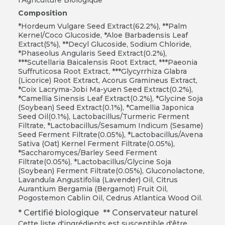
Composition
*Hordeum Vulgare Seed Extract(62.2%), **Palm
Kernel/Coco Glucoside, *Aloe Barbadensis Leaf
Extract(5%), **Decyl Glucoside, Sodium Chloride,
*Phaseolus Angularis Seed Extract(0.2%),
***Scutellaria Baicalensis Root Extract, ***Paeonia
Suffruticosa Root Extract, ***Glycyrrhiza Glabra
(Licorice) Root Extract, Acorus Gramineus Extract,
*Coix Lacryma-Jobi Ma-yuen Seed Extract(0.2%),
*Camellia Sinensis Leaf Extract(0.2%), *Glycine Soja
(Soybean) Seed Extract(0.1%), *Camellia Japonica
Seed Oil(0.1%), Lactobacillus/Turmeric Ferment
Filtrate, *Lactobacillus/Sesamum Indicum (Sesame)
Seed Ferment Filtrate(0.05%), *Lactobacillus/Avena
Sativa (Oat) Kernel Ferment Filtrate(0.05%),
*Saccharomyces/Barley Seed Ferment
Filtrate(0.05%), *Lactobacillus/Glycine Soja
(Soybean) Ferment Filtrate(0.05%), Gluconolactone,
Lavandula Angustifolia (Lavender) Oil, Citrus
Aurantium Bergamia (Bergamot) Fruit Oil,
Pogostemon Cablin Oil, Cedrus Atlantica Wood Oil.
* Certifié biologique ** Conservateur naturel
Cette liste d'ingrédients est susceptible d'être