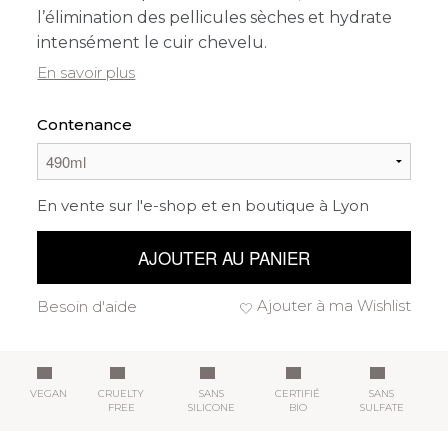
l’élimination des pellicules sèches et hydrate
intensément le cuir chevelu.
En savoir plus
Contenance
En vente sur l'e-shop et en boutique à Lyon
AJOUTER AU PANIER
Ajouter à ma Wishlist
Besoin d'aide
VEGAN
CRUELTY
SANS
CERTIFIÉ
SANS
FREE
SILICONE
BIO
SULFATE