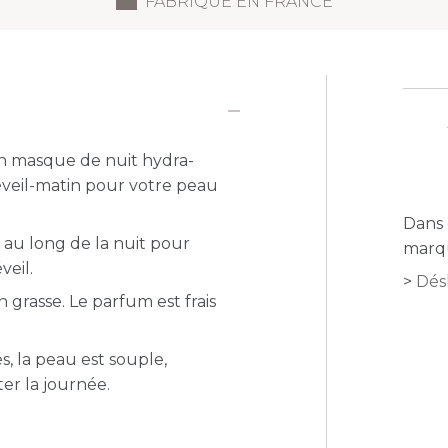
FABRIQUÉ EN FRANCE
un masque de nuit hydra-
éveil-matin pour votre peau
Dans 
 au long de la nuit pour
marqu
veil.
Dés
n grasse. Le parfum est frais
sés, la peau est souple,
er la journée.