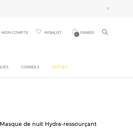
×
MON COMPTE
WISHLIST
PANIER
0
QUES
CONSEILS
OUTLET
 Masque de nuit Hydra-ressourçant