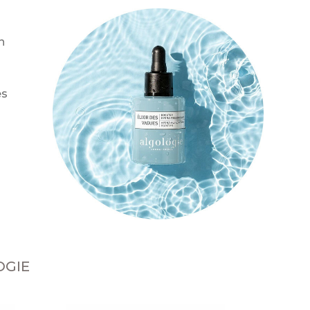
n
es
OGIE