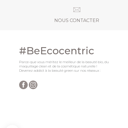
NOUS CONTACTER
#BeEcocentric
Parce-que vous méritez le meilleur de la beauté bio, du
maquillage clean et de la cosmétique naturelle !
Devenez addict à la beauté green sur nos réseaux :
Axeptio consent
Plateforme de Gestion du Consentement : Personnalisez vo