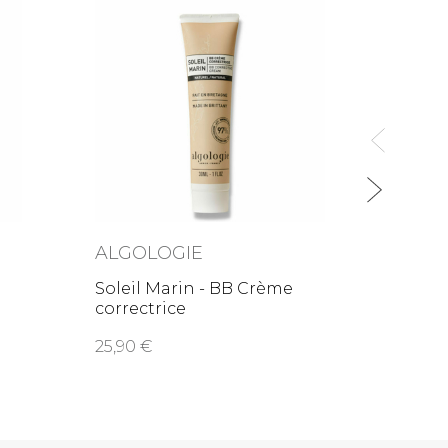
ALGO
Elixir
anti-
34,9
ALGOLOGIE
Soleil Marin - BB Crème
correctrice
25,90