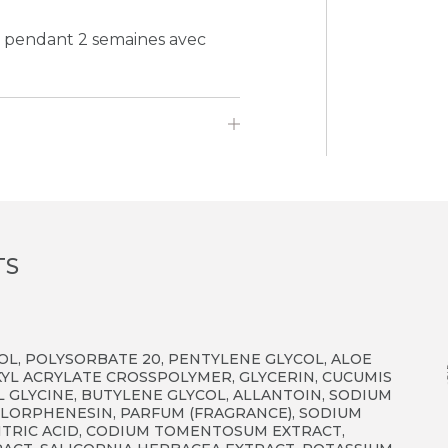
s pendant 2 semaines avec
TS
IOL, POLYSORBATE 20, PENTYLENE GLYCOL, ALOE
LKYL ACRYLATE CROSSPOLYMER, GLYCERIN, CUCUMIS
L GLYCINE, BUTYLENE GLYCOL, ALLANTOIN, SODIUM
HLORPHENESIN, PARFUM (FRAGRANCE), SODIUM
CITRIC ACID, CODIUM TOMENTOSUM EXTRACT,