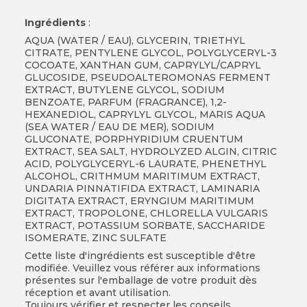
Ingrédients
:
AQUA (WATER / EAU), GLYCERIN, TRIETHYL
CITRATE, PENTYLENE GLYCOL, POLYGLYCERYL-3
COCOATE, XANTHAN GUM, CAPRYLYL/CAPRYL
GLUCOSIDE, PSEUDOALTEROMONAS FERMENT
EXTRACT, BUTYLENE GLYCOL, SODIUM
BENZOATE, PARFUM (FRAGRANCE), 1,2-
HEXANEDIOL, CAPRYLYL GLYCOL, MARIS AQUA
(SEA WATER / EAU DE MER), SODIUM
GLUCONATE, PORPHYRIDIUM CRUENTUM
EXTRACT, SEA SALT, HYDROLYZED ALGIN, CITRIC
ACID, POLYGLYCERYL-6 LAURATE, PHENETHYL
ALCOHOL, CRITHMUM MARITIMUM EXTRACT,
UNDARIA PINNATIFIDA EXTRACT, LAMINARIA
DIGITATA EXTRACT, ERYNGIUM MARITIMUM
EXTRACT, TROPOLONE, CHLORELLA VULGARIS
EXTRACT, POTASSIUM SORBATE, SACCHARIDE
ISOMERATE, ZINC SULFATE
Cette liste d'ingrédients est susceptible d'être
modifiée. Veuillez vous référer aux informations
présentes sur l'emballage de votre produit dès
réception et avant utilisation.
Toujours vérifier et respecter les conseils