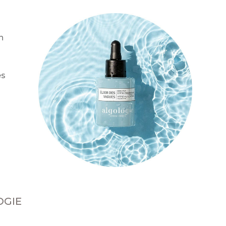
n
es
OGIE