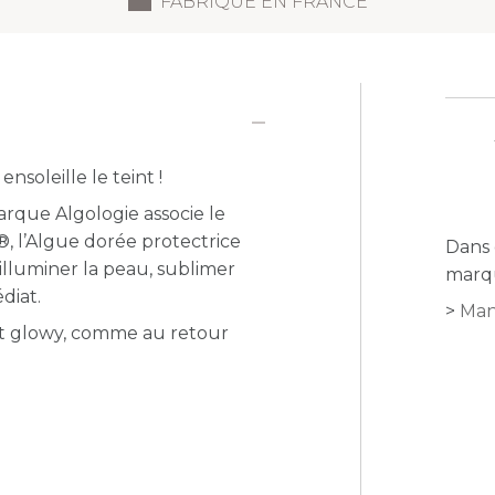
FABRIQUÉ EN FRANCE
nsoleille le teint !
rque Algologie associe le
, l’Algue dorée protectrice
Dans 
illuminer la peau, sublimer
marqu
diat.
Man
 et glowy, comme au retour