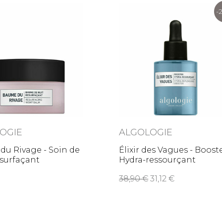
-
OGIE
ALGOLOGIE
u Rivage - Soin de
Élixir des Vagues - Boost
surfaçant
Hydra-ressourçant
38,90
31,12