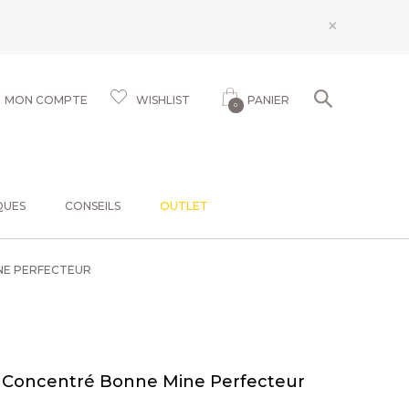
×
MON COMPTE
WISHLIST
PANIER
0
QUES
CONSEILS
OUTLET
INE PERFECTEUR
in - Concentré Bonne Mine Perfecteur