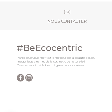
NOUS CONTACTER
#BeEcocentric
Parce-que vous méritez le meilleur de la beauté bio, du
maquillage clean et de la cosmétique naturelle !
Devenez addict à la beauté green sur nos réseaux :
Axeptio consent
Plateforme de Gestion du Consentement : Personnalisez vo