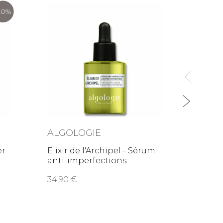
20%
ALGO
Gelée 
Micell
19,5
ALGOLOGIE
er
Elixir de l'Archipel - Sérum
anti-imperfections
34,90