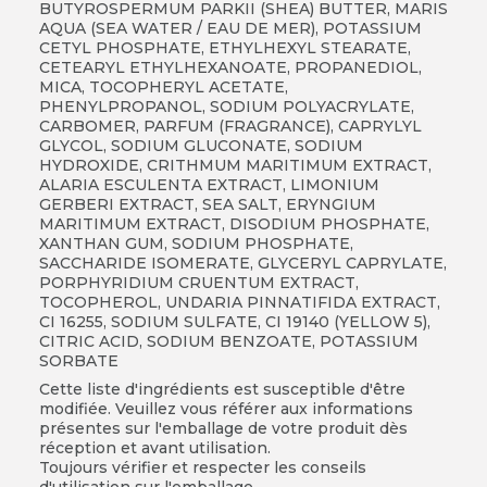
BUTYROSPERMUM PARKII (SHEA) BUTTER, MARIS
AQUA (SEA WATER / EAU DE MER), POTASSIUM
CETYL PHOSPHATE, ETHYLHEXYL STEARATE,
CETEARYL ETHYLHEXANOATE, PROPANEDIOL,
MICA, TOCOPHERYL ACETATE,
PHENYLPROPANOL, SODIUM POLYACRYLATE,
CARBOMER, PARFUM (FRAGRANCE), CAPRYLYL
GLYCOL, SODIUM GLUCONATE, SODIUM
HYDROXIDE, CRITHMUM MARITIMUM EXTRACT,
ALARIA ESCULENTA EXTRACT, LIMONIUM
GERBERI EXTRACT, SEA SALT, ERYNGIUM
MARITIMUM EXTRACT, DISODIUM PHOSPHATE,
XANTHAN GUM, SODIUM PHOSPHATE,
SACCHARIDE ISOMERATE, GLYCERYL CAPRYLATE,
PORPHYRIDIUM CRUENTUM EXTRACT,
TOCOPHEROL, UNDARIA PINNATIFIDA EXTRACT,
CI 16255, SODIUM SULFATE, CI 19140 (YELLOW 5),
CITRIC ACID, SODIUM BENZOATE, POTASSIUM
SORBATE
Cette liste d'ingrédients est susceptible d'être
modifiée. Veuillez vous référer aux informations
présentes sur l'emballage de votre produit dès
réception et avant utilisation.
Toujours vérifier et respecter les conseils
d'utilisation sur l'emballage.