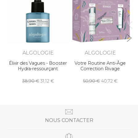
C
ALGOLOGIE
ALGOLOGIE
Élixir des Vagues - Booster
Votre Routine Anti-Âge
Hydra-ressourçant
Correction Rivage
38,90
31,12
50,90
40,72
NOUS CONTACTER