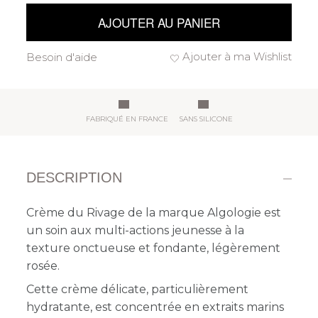
AJOUTER AU PANIER
Ajouter à ma Wishlist
Besoin d'aide
FABRIQUÉ EN FRANCE
SANS SILICONE
DESCRIPTION
Crème du Rivage de la marque Algologie est
un
soin aux multi-actions jeunesse à la
texture onctueuse et fondante, légèrement
rosée.
Cette crème délicate, particulièrement
hydratante, est concentrée en extraits marins