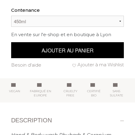
Contenance
En vente sur l'e-shop et en boutique à Lyon
AJOUTER AU PANIER
Ajouter à ma Wishlist
Besoin d'aide
VEGAN
FABRIQUÉ EN
CRUELTY
CERTIFIÉ
SANS
EUROPE
FREE
BIO
SULFATE
DESCRIPTION