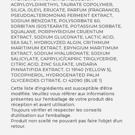
ACRYLOYLDIMETHYL TAURATE COPOLYMER,
SILICA, OLEYL ERUCATE, PARFUM (FRAGRANCE),
PSEUDOALTEROMONAS FERMENT EXTRACT,
SODIUM BENZOATE, POLYSORBATE 60,
SORBITAN ISOSTEARATE, POTASSIUM SORBATE,
SQUALANE, PORPHYRIDIUM CRUENTUM
EXTRACT, SODIUM GLUCONATE, LACTIC ACID,
SEA SALT, HYDROLYZED ALGIN, CRITHMUM
MARITIMUM EXTRACT, ERYNGIUM MARITIMUM
EXTRACT, SODIUM HYALURONATE, SODIUM
SALICYLATE, CAPRYLIC/CAPRIC TRIGLYCERIDE,
CITRIC ACID, ZINC SULFATE, UNDARIA
PINNATIFIDA EXTRACT, CI 19140 (YELLOW 5),
TOCOPHEROL, HYDROGENATED PALM
GLYCERIDES CITRATE, CI 42090 (BLUE 1)
Cette liste d'ingrédients est susceptible d'être
modifiée. Veuillez vous référer aux informations
présentes sur l'emballage de votre produit dès
réception et avant utilisation.
Toujours vérifier et respecter les conseils
d'utilisation sur l'emballage.
Produit non scellé ne pouvant pas faire l'objet d'un
retour.