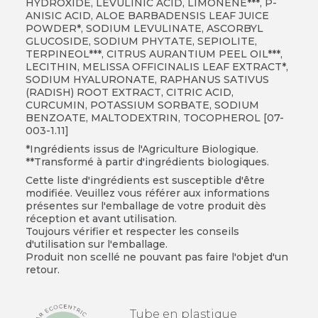
HYDROXIDE, LEVULINIC ACID, LIMONENE***, P-
ANISIC ACID, ALOE BARBADENSIS LEAF JUICE
POWDER*, SODIUM LEVULINATE, ASCORBYL
GLUCOSIDE, SODIUM PHYTATE, SEPIOLITE,
TERPINEOL***, CITRUS AURANTIUM PEEL OIL***,
LECITHIN, MELISSA OFFICINALIS LEAF EXTRACT*,
SODIUM HYALURONATE, RAPHANUS SATIVUS
(RADISH) ROOT EXTRACT, CITRIC ACID,
CURCUMIN, POTASSIUM SORBATE, SODIUM
BENZOATE, MALTODEXTRIN, TOCOPHEROL [07-
003-1.11]​
*Ingrédients issus de l'Agriculture Biologique.​
**Transformé à partir d'ingrédients biologiques.​
Cette liste d'ingrédients est susceptible d'être
modifiée. Veuillez vous référer aux informations
présentes sur l'emballage de votre produit dès
réception et avant utilisation.
Toujours vérifier et respecter les conseils
d'utilisation sur l'emballage.
Produit non scellé ne pouvant pas faire l'objet d'un
retour.
Tube en plastique