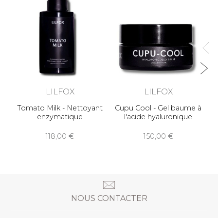
P
LILFOX
LILFOX
Tomato Milk - Nettoyant
Cupu Cool - Gel baume à
enzymatique
l'acide hyaluronique
118,00
150,00
NOUS CONTACTER