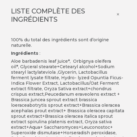
LISTE COMPLÈTE DES
×
INGRÉDIENTS
100% du total des ingrédients sont d’origine
naturelle.
Ingrédients
:
Aloe barbadenis leaf juice*, Orbignya oleifera
oil*, Glyceral stearate+Cetearyl alcohol+Sodium
stearyl lactylateviola ,Glycerin, Lactobacillus
ferment lysate filtrate, Hydro- lyzed Opuntia Ficus-
Indica Flower Extract, Lactobacillus/Oat Ferment
extract filtrate, Oryza Sativa extract+chondrus
crispus extract,Peucedanum eraveolens extract +
Brassica juncea sprout extract brassica
loeraceabotrytis sprout extract+Brassica oleracea
acephalas prout extract+ Brassica oleracea capitata
sprout extract+Brassica oleracea italica sprout
extract spirulina platenis extract, Oryza sativa
extract+Aqua+ Saccharomyces+Leuconostoc+
Superoxide dismutase+Horseradish peroxidase,