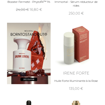
Booster Fermeté - Phytofill™ 1%
Immortal - Sérum réducteur de
rides
24,00
16,80
250,00
IRENE FORTE
Huile Forte Illuminante à la Rose
135,00