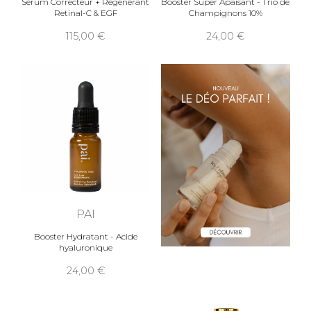
Sérum Correcteur + Régénérant
Booster Super Apaisant - Trio de
Retinal-C & EGF
Champignons 10%
115,00
24,00
PAI
Booster Hydratant - Acide
hyaluronique
24,00