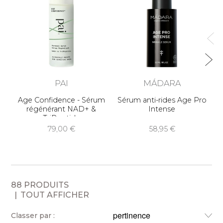
PAI
MÁDARA
Age Confidence - Sérum
Sérum anti-rides Age Pro
Hu
régénérant NAD+ &
Intense
TriPeptide
79,00
58,95
88 PRODUITS
TOUT AFFICHER
Classer par :