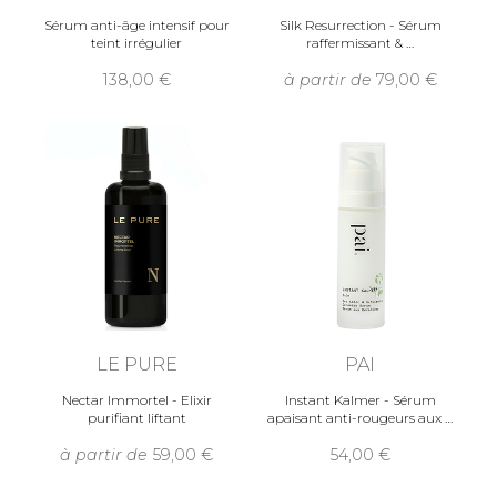
Sérum anti-âge intensif pour
Silk Resurrection - Sérum
teint irrégulier
raffermissant &
138,00
à partir de
79,00
LE PURE
PAI
Nectar Immortel - Elixir
Instant Kalmer - Sérum
purifiant liftant
apaisant anti-rougeurs aux
à partir de
59,00
54,00