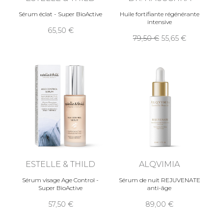
Sérum éclat - Super BioActive
Huile fortifiante régénérante
intensive
65,50
79,50
55,65
ESTELLE & THILD
ALQVIMIA
Sérum visage Age Control -
Sérum de nuit REJUVENATE
Super BioActive
anti-âge
57,50
89,00