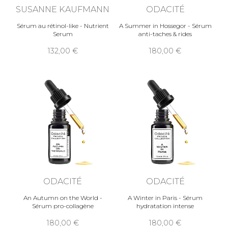
SUSANNE KAUFMANN
ODACITÉ
Sérum au rétinol-like - Nutrient
A Summer in Hossegor - Sérum
Serum
anti-taches & rides
132,00
180,00
ODACITÉ
ODACITÉ
An Autumn on the World -
A Winter in Paris - Sérum
Sérum pro-collagène
hydratation intense
180,00
180,00