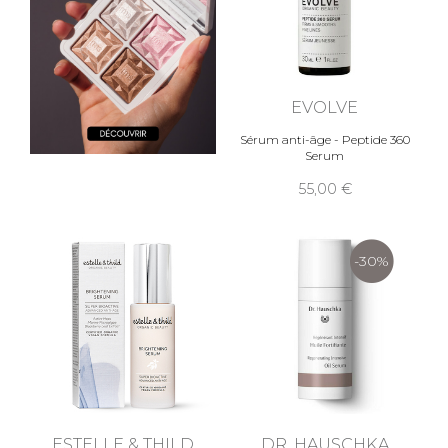
EVOLVE
Sérum anti-âge - Peptide 360
Serum
55,00
-30%
ESTELLE & THILD
DR. HAUSCHKA