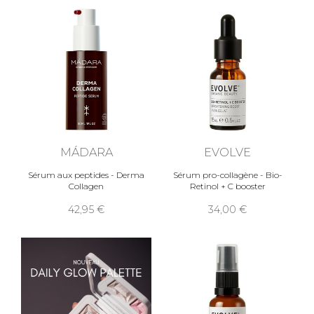
MÁDARA
EVOLVE
Sérum aux peptides - Derma
Sérum pro-collagène - Bio-
Collagen
Retinol + C booster
42,95
34,00