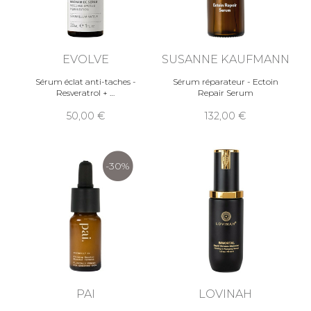
EVOLVE
SUSANNE KAUFMANN
Sérum éclat anti-taches -
Sérum réparateur - Ectoin
Resveratrol +
Repair Serum
50,00
132,00
-30%
PAI
LOVINAH