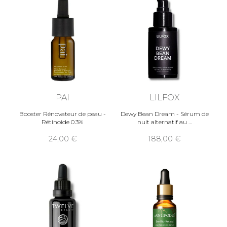
PAI
LILFOX
Booster Rénovateur de peau -
Dewy Bean Dream - Sérum de
Rétinoide 0.3%
nuit alternatif au
24,00
188,00