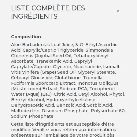
LISTE COMPLÈTE DES
×
INGRÉDIENTS
Composition
Aloe Barbadensis Leaf Juice, 3-O-Ethyl Ascorbic
Acid, Caprylic/Capric Triglyceride, Simmondsia
Chinensis (Jojoba) Seed Oil, Tetrahexyldecyl
Ascorbate, Tranexamic Acid, Caprylyl
Caprylate/Caprate, Glycerin, Niacinamide, Isomalt,
Vitis Vinifera (Grape) Seed Oil, Glyceryl Stearate,
Cetearyl Glucoside, Glutathione, Tremella
Fuciformis Sporocarp Extract, Inonotus Obliquus
(Mush- room) Extract, Sodium PCA, Tocopherol,
Water (Aqua) (Eau), Citric Acid, Cetyl Alcohol, Phytol,
Benzyl Alcohol, Hydroxyethylcellulose,
Dehydroacetic Acid, Benzoic Acid, Sorbic Acid,
Maltodextrin, Disodium Phosphate, Polysorbate 60,
Sodium Phosphate
Cette liste d'ingrédients est susceptible d'être
modifiée. Veuillez vous référer aux informations
présentes sur l'emballage de votre produit dès