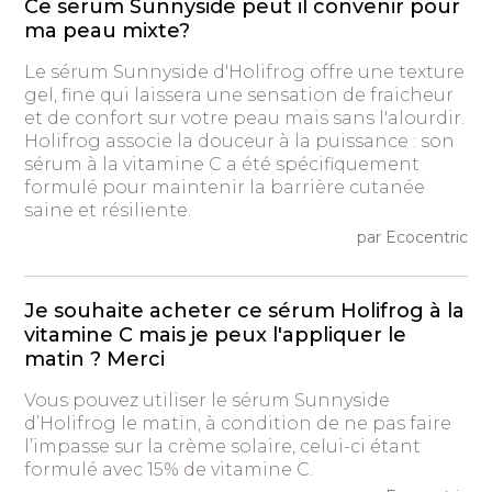
Ce serum Sunnyside peut il convenir pour
ma peau mixte?
Le sérum Sunnyside d'Holifrog offre une texture
gel, fine qui laissera une sensation de fraicheur
et de confort sur votre peau mais sans l'alourdir.
Holifrog associe la douceur à la puissance : son
sérum à la vitamine C a été spécifiquement
formulé pour maintenir la barrière cutanée
saine et résiliente.
par Ecocentric
Je souhaite acheter ce sérum Holifrog à la
vitamine C mais je peux l'appliquer le
matin ? Merci
Vous pouvez utiliser le sérum Sunnyside
d’Holifrog le matin, à condition de ne pas faire
l’impasse sur la crème solaire, celui-ci étant
formulé avec 15% de vitamine C.