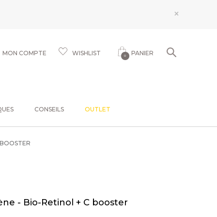
×
MON COMPTE
WISHLIST
PANIER
0
QUES
CONSEILS
OUTLET
C BOOSTER
ne - Bio-Retinol + C booster