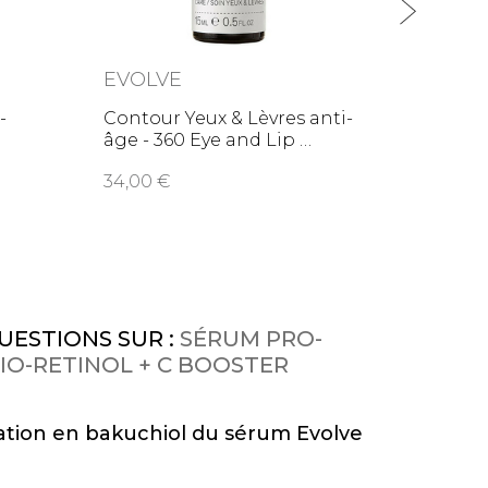
EVOLVE
ODAC
-
Contour Yeux & Lèvres anti-
Sérum 
ge - 360 Eye and Lip
jeune
34,00
63,0
UESTIONS SUR :
SÉRUM PRO-
IO-RETINOL + C BOOSTER
ation en bakuchiol du sérum Evolve