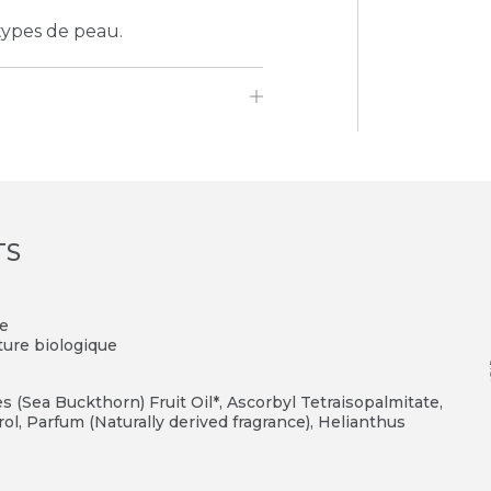
types de peau.
TS
le
lture biologique
 (Sea Buckthorn) Fruit Oil*, Ascorbyl Tetraisopalmitate,
ol, Parfum (Naturally derived fragrance), Helianthus