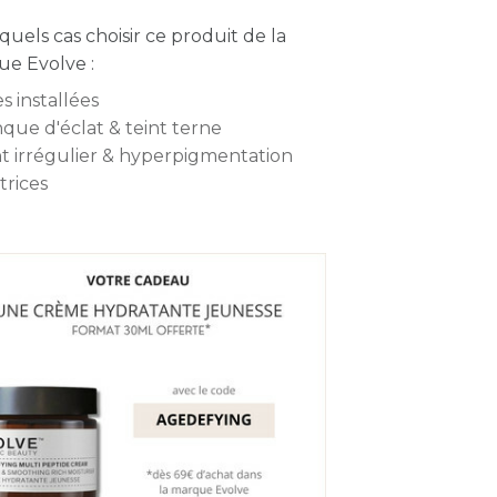
quels cas choisir ce produit de la
e Evolve :
s installées
que d'éclat & teint terne
nt irrégulier & hyperpigmentation
trices