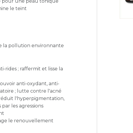
ène pour une peau tonique
ine le teint
e la pollution environnante
rides ; raffermit et lisse la
pouvoir anti-oxydant, anti-
toire ; lutte contre l'acné
; réduit l'hyperpigmentation,
 par les agressions
nt
rage le renouvellement