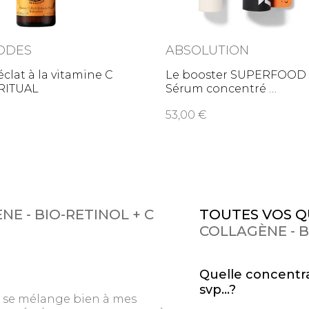
ODES
ABSOLUTION
clat à la vitamine C
Le booster SUPERFOOD 
RITUAL
Sérum concentré
53,00
E - BIO-RETINOL + C
TOUTES VOS Q
COLLAGÈNE - B
Quelle concentr
svp...?
i se mélange bien à mes