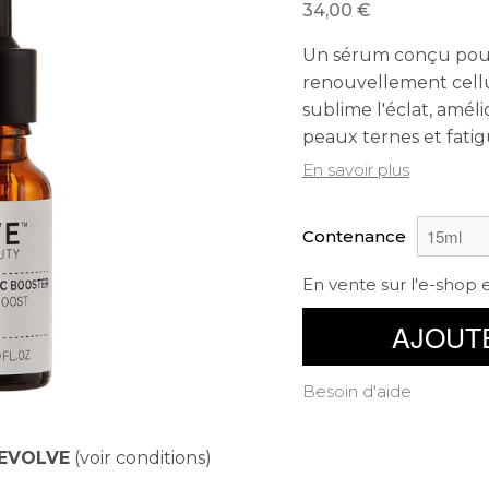
34,00
Un sérum conçu pour r
renouvellement cellu
sublime l'éclat, amé
peaux ternes et fatig
En savoir plus
Contenance
En vente sur l'e-shop 
AJOUT
Besoin d'aide
EVOLVE
(voir conditions)