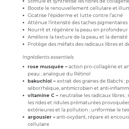
Stimule et synthétise les fibres de collag
Booste le renouvellement cellulaire et illum
Cicatrise l’épiderme et lutte contre l’acné
Atténue l’intensité des taches pigmentaires
Nourrit et régénère la peau en profondeur
Améliore la texture de la peau et la densité
Protège des méfaits des radicaux libres et d
Ingrédients essentiels
rose musquée –
action pro-collagène et anti-
peau ; analogue du Rétinol
bakuchiol –
e
xtrait des graines de Babchi ; 
séborrhéique, antimicrobien et anti-inflamma
vitamine C –
neutralise les radicaux libres 
les rides et ridules prématurées provoquées
extérieures et la pollution ; uniformise le tei
argousier –
anti-oxydant, répare et encou
cellulaire