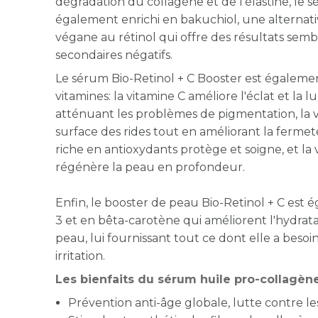
dégradation du collagène et de l'élastine, le 
également enrichi en bakuchiol, une alternati
végane au rétinol qui offre des résultats sembl
secondaires négatifs.
Le sérum Bio-Retinol + C Booster est égalemen
vitamines: la vitamine C améliore l'éclat et la 
atténuant les problèmes de pigmentation, la v
surface des rides tout en améliorant la fermeté e
riche en antioxydants protège et soigne, et la 
régénère la peau en profondeur.
Enfin, le booster de peau Bio-Retinol + C est
3 et en bêta-carotène qui améliorent l'hydrata
peau, lui fournissant tout ce dont elle a besoi
irritation.
Les bienfaits du sérum huile pro-collagèn
Prévention anti-âge globale, lutte contre les 