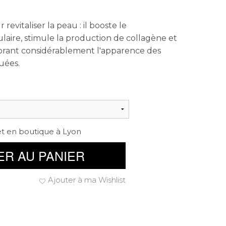
evitaliser la peau : il booste le
laire, stimule la production de collagène et
liorant considérablement l'apparence des
uées.
et en boutique à Lyon
ER AU PANIER
Ajouter à ma Wishlist