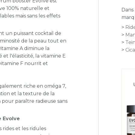
sérum booster Evolve est
ve 100% naturelle et
Dans 
ables mais sans les effets
marqu
Ride
t un puissant cocktail de
Man
luminosité de la peau tout en
Tei
itamine A diminue la
Cica
t l'élasticité, la vitamine E
vitamine F nourrit et
 également riche en oméga 7,
tion et la texture de la
n pour paraître radieuse sans
e Evolve
rides et les ridules