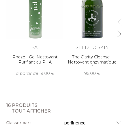
PAI
SEED TO SKIN
Phaze - Gel Nettoyant
The Clarity Cleanse -
Purifiant au PHA
Nettoyant enzymatique
n
resurfaçant
à partir de
19,00
95,00
16 PRODUITS
TOUT AFFICHER
Classer par :