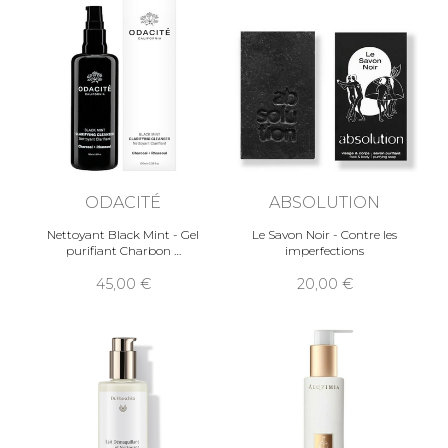
ODACITÉ
ABSOLUTION
Nettoyant Black Mint - Gel
Le Savon Noir - Contre les
purifiant Charbon
imperfections
45,00
20,00