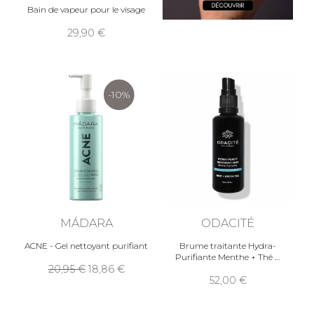
Bain de vapeur pour le visage
29,90
-10%
MÁDARA
ODACITÉ
ACNE - Gel nettoyant purifiant
Brume traitante Hydra-
Purifiante Menthe + Thé
20,95
18,86
52,00