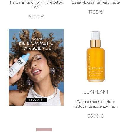
Herbal infusion oil - Huile détox
Gelée Moussante Peau Nette
3-en-1
17,95
61,00
LEAHLANI
Pamplemousse - Huile
nettoyante aux enzymes
56,00