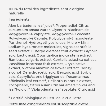
100% du total des ingrédients sont d’origine
naturelle.
Ingrédients
:
Aloe barbadenis leaf juice*, Propenediol, Citrus
aurauntium amara water, Glycerin, Niacinamide,
Polyglycerol-6 caprylate, Polyglycerol-3 cocoate,
Polyglycerol-4 Caprate, Polyglycerol-6 ricinoleate,
Panthenol, Hydroxyethycellulose, Micro + Mini
Sodium hyaluronate molecules, Vigna acontifolia
seed extract, Euterpe oleracea fruit extract*, Glycolic
acid, Lactic acid, Opuntia-fica indica stem extract,
Bambusa vulgaris extract, Centella asiastica extract,
Passiflora incarnata fruit extract, Oryza sativa
extract, Victoria amazonica flower extract, Benzyl
alcohol, Dehydroacetic acid, Benzoic acid, Sorbic
acid, Caprylic/capric trigglyceride, Rosemarinus
officinalis leaf extract*, Helianthus annus extract,
Tocopherol, Citrus auraniutm var amara flower and
leaf/twig oil*, Viola oderata leaf absolute, Citric acid
* Certifié biologique ou issu de la cueillette
Cette liste d'ingrédients est susceptible d'être