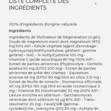
LISTE COMPLÈTE DES
×
INGRÉDIENTS
100% d'ingrédients d'origine naturelle
Ingrédients
Ingrédients de l'Activateur de Régénération (2 gél.):
Oxyde de magnésium marin dont magnésium 187,5
mg 50% AR1 • Gélule végétale (agent d’enrobage :
hydroxypropylméthylcellulose, gélifiant : gomme
gellane) • NAC - N-AcétylCystéine 100 mg •
Vitamine C (acide ascorbique) 80 mg 100% AR1 •
Extrait de parties aériennes d'hydrocotyle - Centella
asiatica 50 mg (EPS2 200 mg) • Extrait de parties
aériennes de prêle des champs - Equisetum
arvense 45 mg (EPS2 90 mg) titré en silice 3,15 mg •
Extrait de feuille de romarin - Rosmarinus officinalis
40 mg (EPS2 160 mg) titré en acide rosmarinique 2
mg • Vitamine B3 (nicotinamide) 32 mg 200% AR1 •
Levure enrichie en sélénium - Saccharomyces
cerevisiae dont sélénium 45 µg 81% AR1 • Trans-
resvératrol 20 mg • CavaQ10® (gamma-
cyclodextrine ; coenzyme Q10) 20 mg • Acétate de