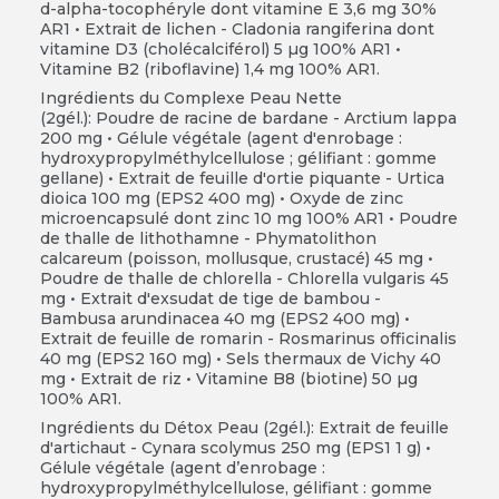
d-alpha-tocophéryle dont vitamine E 3,6 mg 30%
AR1 • Extrait de lichen - Cladonia rangiferina dont
vitamine D3 (cholécalciférol) 5 µg 100% AR1 •
Vitamine B2 (riboflavine) 1,4 mg 100% AR1.
Ingrédients du Complexe Peau Nette
(2gél.):
Poudre de racine de bardane - Arctium lappa
200 mg • Gélule végétale (agent d'enrobage :
hydroxypropylméthylcellulose ; gélifiant : gomme
gellane) • Extrait de feuille d'ortie piquante - Urtica
dioica 100 mg (EPS2 400 mg) • Oxyde de zinc
microencapsulé dont zinc 10 mg 100% AR1 • Poudre
de thalle de lithothamne - Phymatolithon
calcareum (poisson, mollusque, crustacé) 45 mg •
Poudre de thalle de chlorella - Chlorella vulgaris 45
mg • Extrait d'exsudat de tige de bambou -
Bambusa arundinacea 40 mg (EPS2 400 mg) •
Extrait de feuille de romarin - Rosmarinus officinalis
40 mg (EPS2 160 mg) • Sels thermaux de Vichy 40
mg • Extrait de riz • Vitamine B8 (biotine) 50 µg
100% AR1.
Ingrédients du Détox Peau (2gél.):
Extrait de feuille
d'artichaut - Cynara scolymus 250 mg (EPS1 1 g) •
Gélule végétale (agent d’enrobage :
hydroxypropylméthylcellulose, gélifiant : gomme