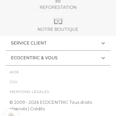
REFORESTATION
NOTRE BOUTIQUE
SERVICE CLIENT
ECOCENTRIC & VOUS
s
AIDE
s des cookies pour comprendre vos attentes et votre façon
CGV
re site, afin de l'améliorer. Ils nous permettent de personnaliser
et les contenus qui vous sont proposés.
MENTIONS LÉGALES
que de confidentialité
© 2009 - 2026 ECOCENTRIC Tous droits
Consentements certifiés par
réservés |
Crédits