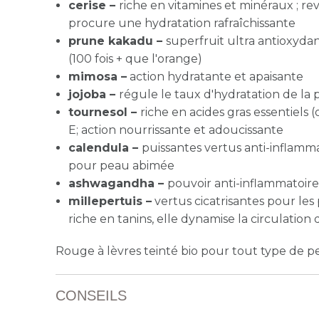
cerise –
riche en vitamines et minéraux ; revit
procure une hydratation rafraîchissante
prune kakadu –
superfruit ultra antioxydan
(100 fois + que l'orange)
mimosa –
action hydratante et apaisante
jojoba –
régule le taux d'hydratation de la
tournesol –
riche en acides gras essentiels 
E; action nourrissante et adoucissante
calendula –
puissantes vertus anti-inflammat
pour peau abimée
ashwagandha –
pouvoir anti-inflammatoire,
millepertuis –
vertus cicatrisantes pour les 
riche en tanins, elle dynamise la circulation d
Rouge à lèvres teinté bio pour tout type de p
CONSEILS