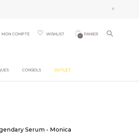
×
MON COMPTE
WISHLIST
PANIER
0
QUES
CONSEILS
OUTLET
egendary Serum - Monica