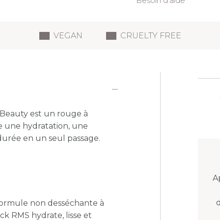
Besoin d'aide
VEGAN
CRUELTY FREE
Beauty est un rouge à
re une hydratation, une
durée en un seul passage.
A
 formule non desséchante à
ck RMS hydrate, lisse et