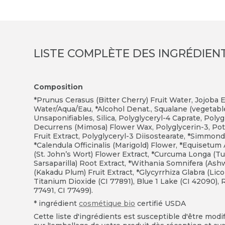
LISTE COMPLÈTE DES INGRÉDIEN
Composition
*Prunus Cerasus (Bitter Cherry) Fruit Water, Jojoba
Water/Aqua/Eau, *Alcohol Denat., Squalane (vegetabl
Unsaponifiables, Silica, Polyglyceryl-4 Caprate, Poly
Decurrens (Mimosa) Flower Wax, Polyglycerin-3, Pota
Fruit Extract, Polyglyceryl-3 Diisostearate, *Simmon
*Calendula Officinalis (Marigold) Flower, *Equisetum
(St. John’s Wort) Flower Extract, *Curcuma Longa (
Sarsaparilla) Root Extract, *Withania Somnifera (As
(Kakadu Plum) Fruit Extract, *Glycyrrhiza Glabra (Lico
Titanium Dioxide (CI 77891), Blue 1 Lake (CI 42090), R
77491, CI 77499).
* ingrédient
cosmétique bio
certifié
USDA
Cette liste d'ingrédients est susceptible d'être modi