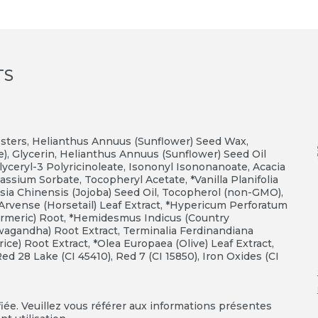
TS
 Esters, Helianthus Annuus (Sunflower) Seed Wax,
e), Glycerin, Helianthus Annuus (Sunflower) Seed Oil
glyceryl-3 Polyricinoleate, Isononyl Isononanoate, Acacia
ssium Sorbate, Tocopheryl Acetate, *Vanilla Planifolia
dsia Chinensis (Jojoba) Seed Oil, Tocopherol (non-GMO),
 Arvense (Horsetail) Leaf Extract, *Hypericum Perforatum
Turmeric) Root, *Hemidesmus Indicus (Country
hwagandha) Root Extract, Terminalia Ferdinandiana
rice) Root Extract, *Olea Europaea (Olive) Leaf Extract,
ed 28 Lake (CI 45410), Red 7 (CI 15850), Iron Oxides (CI
fiée. Veuillez vous référer aux informations présentes